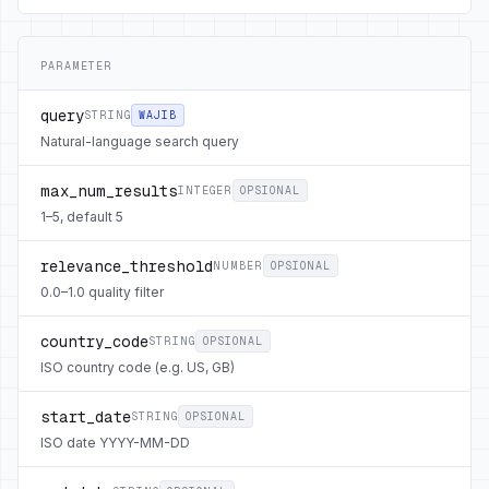
PARAMETER
query
STRING
WAJIB
Natural-language search query
max_num_results
INTEGER
OPSIONAL
1–5, default 5
relevance_threshold
NUMBER
OPSIONAL
0.0–1.0 quality filter
country_code
STRING
OPSIONAL
ISO country code (e.g. US, GB)
start_date
STRING
OPSIONAL
ISO date YYYY-MM-DD