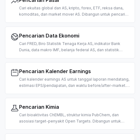
Pencarian Pasar
Cari ekuitas global dan AS, kripto, forex, ETF, reksa dana,
komoditas, dan market mover AS. Dibangun untuk pencarian
harga, pengambilan data pasar, dan riset trading berbasis AI.
Pencarian Data Ekonomi
Cari FRED, Biro Statistik Tenaga Kerja AS, indikator Bank
Dunia, data makro IMF, belanja federal AS, dan statistik
ketenagakerjaan Jerman. Dibangun untuk riset dan analisis
makroekonomi berbasis AI.
Pencarian Kalender Earnings
Cari kalender earnings AS untuk tanggal laporan mendatang,
estimasi EPS/pendapatan, dan waktu before/after-market.
Dibangun untuk trading dan riset berbasis peristiwa yang
digerakkan AI.
Pencarian Kimia
Cari bioaktivitas ChEMBL, struktur kimia PubChem, dan
asosiasi target-penyakit Open Targets. Dibangun untuk
penemuan obat, kemoinformatika, dan riset biomedis
berbasis AI.