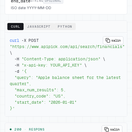
end_date
STRING
OPSIONAL
ISO date YYYY-MM-DD
CURL
JAVASCRIPT
PYTHON
curl
 -X POST 
salin
"https://www.apipick.com/api/search/financials"
\
  -H 
"Content-Type: application/json"
\
  -H 
"x-api-key: YOUR_API_KEY"
\
  -d 
  "query": "Apple balance sheet for the latest 
}'
● 200 ·
RESPONS
salin