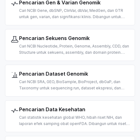
Pencarian Gen & Varian Genomik
Cari NCBI Gene, dbSNP, ClinVar, dbVar, MedGen, dan GTR
untuk gen, varian, dan signifikansi klinis. Dibangun untuk
riset genomik dan interpretasi varian berbasis AI.
Pencarian Sekuens Genomik
Cari NCBI Nucleotide, Protein, Genome, Assembly, CDD, dan
Structure untuk sekuens, assembly, dan domain protein.
Dibangun untuk bioinformatika berbasis AI.
Pencarian Dataset Genomik
Cari NCBI SRA, GEO, BioSample, BioProject, dbGaP, dan
Taxonomy untuk sequencing run, dataset ekspresi, dan
data organisme. Dibangun untuk penemuan data omics
berbasis AI.
Pencarian Data Kesehatan
Cari statistik kesehatan global WHO, hibah riset NIH, dan
laporan efek samping obat openFDA. Dibangun untuk riset
kesehatan masyarakat, penemuan hibah, dan
farmakovigilans berbasis AI.