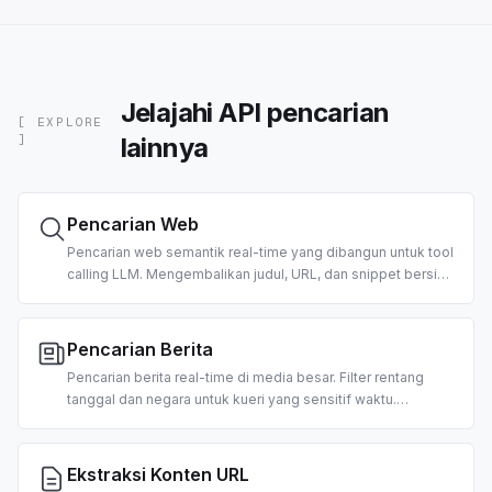
Jelajahi API pencarian
[ EXPLORE
lainnya
]
Pencarian Web
Pencarian web semantik real-time yang dibangun untuk tool
calling LLM. Mengembalikan judul, URL, dan snippet bersih
yang diperingkat serta sudah diformat untuk konsumsi
agent. Mendukung filter negara dan tanggal.
Pencarian Berita
Pencarian berita real-time di media besar. Filter rentang
tanggal dan negara untuk kueri yang sensitif waktu.
Dibangun untuk ringkasan pagi, agent berita pasar, dan
pipeline RAG.
Ekstraksi Konten URL