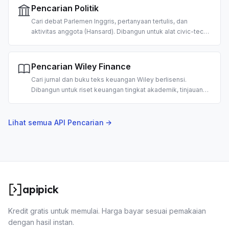
Pencarian Politik
Cari debat Parlemen Inggris, pertanyaan tertulis, dan
aktivitas anggota (Hansard). Dibangun untuk alat civic-tech,
pemantauan legislatif, dan riset kebijakan berbasis AI.
Pencarian Wiley Finance
Cari jurnal dan buku teks keuangan Wiley berlisensi.
Dibangun untuk riset keuangan tingkat akademik, tinjauan
pustaka, dan analisis investasi berbasis AI.
Lihat semua API Pencarian →
apipick
Kredit gratis untuk memulai. Harga bayar sesuai pemakaian
dengan hasil instan.