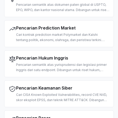
Pencarian semantik atas dokumen paten global di USPTO,
EPO, WIPO, dan kantor nasional utama. Dibangun untuk riset
prior-art, pemetaan HKI, dan intelijen kompetitif berbasis AI.
Pencarian Prediction Market
Cari kontrak prediction market Polymarket dan Kalshi
tentang politik, ekonomi, olahraga, dan peristiwa terkini.
Dibangun untuk pengambilan prakiraan kerumunan dan
jawaban LLM berbasis probabilitas.
Pencarian Hukum Inggris
Pencarian semantik atas yurisprudensi dan legislasi primer
Inggris dari satu endpoint. Dibangun untuk riset hukum,
tinjauan kepatuhan, interpretasi undang-undang, dan alur
kerja legal-tech berbasis AI.
Pencarian Keamanan Siber
Cari CISA Known Exploited Vulnerabilities, record CVE NVD,
skor eksploit EPSS, dan teknik MITRE ATT&CK. Dibangun
untuk triase kerentanan, intelijen ancaman, dan operasi
keamanan berbasis AI.