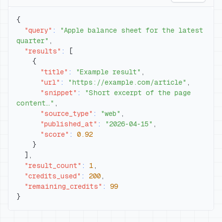
{
"query"
:
"Apple balance sheet for the latest 
quarter"
,
"results"
:
[
{
"title"
:
"Example result"
,
"url"
:
"https://example.com/article"
,
"snippet"
:
"Short excerpt of the page 
content…"
,
"source_type"
:
"web"
,
"published_at"
:
"2026-04-15"
,
"score"
:
0.92
}
]
,
"result_count"
:
1
,
"credits_used"
:
200
,
"remaining_credits"
:
99
}