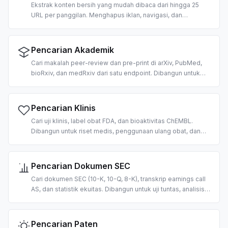
Ekstrak konten bersih yang mudah dibaca dari hingga 25
URL per panggilan. Menghapus iklan, navigasi, dan
boilerplate; mengembalikan teks bergaya markdown yang
siap untuk konsumsi LLM. 2 kredit per URL.
Pencarian Akademik
Cari makalah peer-review dan pre-print di arXiv, PubMed,
bioRxiv, dan medRxiv dari satu endpoint. Dibangun untuk
tinjauan pustaka berbasis AI, RAG atas korpus ilmiah, dan
ekstraksi sitasi.
Pencarian Klinis
Cari uji klinis, label obat FDA, dan bioaktivitas ChEMBL.
Dibangun untuk riset medis, penggunaan ulang obat, dan
alur kerja dukungan keputusan klinis berbasis AI.
Pencarian Dokumen SEC
Cari dokumen SEC (10-K, 10-Q, 8-K), transkrip earnings call
AS, dan statistik ekuitas. Dibangun untuk uji tuntas, analisis
fundamental, dan pipeline RAG keuangan berbasis AI.
Pencarian Paten