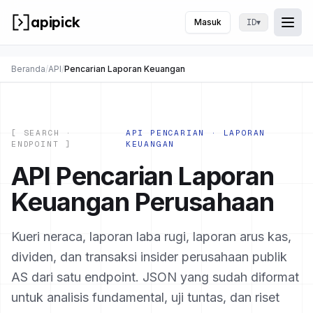
apipick
Masuk
▾
ID
Togg
Buk
Beranda
/
API
/
Pencarian Laporan Keuangan
[ SEARCH ·
API PENCARIAN · LAPORAN
ENDPOINT ]
KEUANGAN
API Pencarian Laporan
Keuangan Perusahaan
Kueri neraca, laporan laba rugi, laporan arus kas,
dividen, dan transaksi insider perusahaan publik
AS dari satu endpoint. JSON yang sudah diformat
untuk analisis fundamental, uji tuntas, dan riset