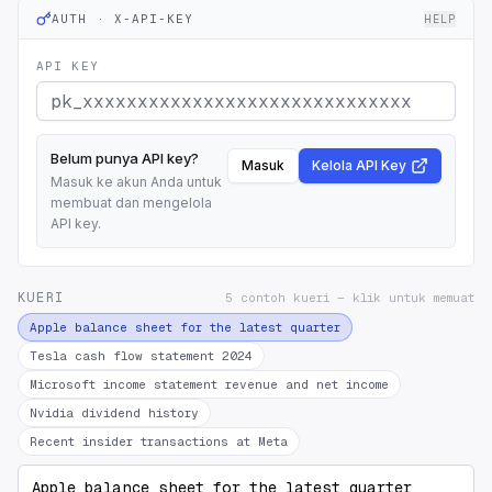
AUTH · X-API-KEY
HELP
API KEY
Belum punya API key?
Masuk
Kelola API Key
Masuk ke akun Anda untuk
membuat dan mengelola
API key.
KUERI
5 contoh kueri — klik untuk memuat
Apple balance sheet for the latest quarter
Tesla cash flow statement 2024
Microsoft income statement revenue and net income
Nvidia dividend history
Recent insider transactions at Meta