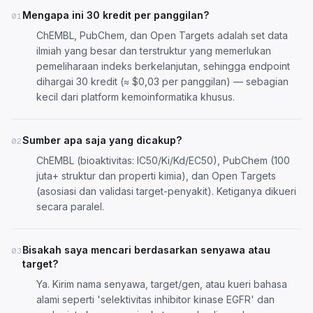
Mengapa ini 30 kredit per panggilan?
01
ChEMBL, PubChem, dan Open Targets adalah set data
ilmiah yang besar dan terstruktur yang memerlukan
pemeliharaan indeks berkelanjutan, sehingga endpoint
dihargai 30 kredit (≈ $0,03 per panggilan) — sebagian
kecil dari platform kemoinformatika khusus.
Sumber apa saja yang dicakup?
02
ChEMBL (bioaktivitas: IC50/Ki/Kd/EC50), PubChem (100
juta+ struktur dan properti kimia), dan Open Targets
(asosiasi dan validasi target-penyakit). Ketiganya dikueri
secara paralel.
Bisakah saya mencari berdasarkan senyawa atau
03
target?
Ya. Kirim nama senyawa, target/gen, atau kueri bahasa
alami seperti 'selektivitas inhibitor kinase EGFR' dan