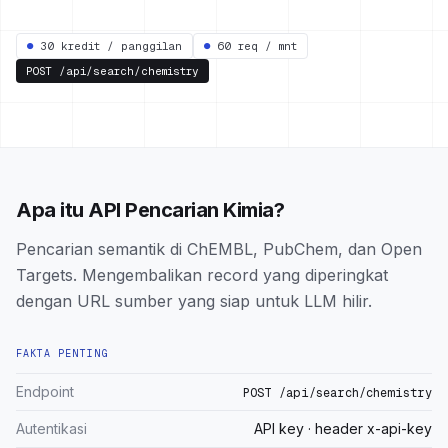
●
30 kredit / panggilan
●
60 req / mnt
POST
/api/search/chemistry
Apa itu API Pencarian Kimia?
Pencarian semantik di ChEMBL, PubChem, dan Open
Targets. Mengembalikan record yang diperingkat
dengan URL sumber yang siap untuk LLM hilir.
FAKTA PENTING
Endpoint
POST /api/search/chemistry
Autentikasi
API key · header x-api-key