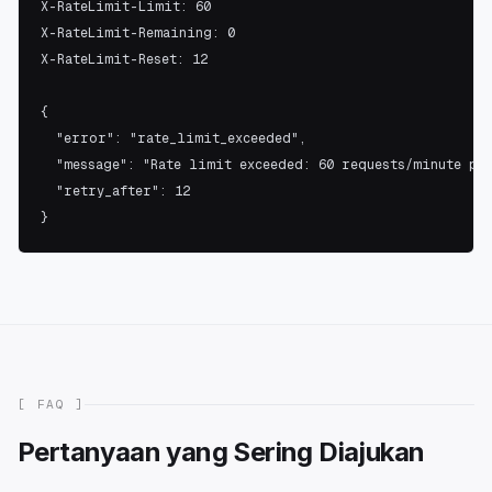
X-RateLimit-Limit: 60

X-RateLimit-Remaining: 0

X-RateLimit-Reset: 12

{

  "error": "rate_limit_exceeded",

  "message": "Rate limit exceeded: 60 requests/minute per
  "retry_after": 12

}
[ FAQ ]
Pertanyaan yang Sering Diajukan