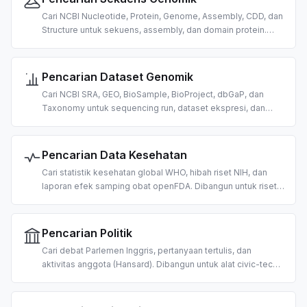
Cari NCBI Nucleotide, Protein, Genome, Assembly, CDD, dan
Structure untuk sekuens, assembly, dan domain protein.
Dibangun untuk bioinformatika berbasis AI.
Pencarian Dataset Genomik
Cari NCBI SRA, GEO, BioSample, BioProject, dbGaP, dan
Taxonomy untuk sequencing run, dataset ekspresi, dan
data organisme. Dibangun untuk penemuan data omics
berbasis AI.
Pencarian Data Kesehatan
Cari statistik kesehatan global WHO, hibah riset NIH, dan
laporan efek samping obat openFDA. Dibangun untuk riset
kesehatan masyarakat, penemuan hibah, dan
farmakovigilans berbasis AI.
Pencarian Politik
Cari debat Parlemen Inggris, pertanyaan tertulis, dan
aktivitas anggota (Hansard). Dibangun untuk alat civic-tech,
pemantauan legislatif, dan riset kebijakan berbasis AI.