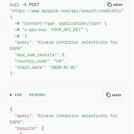
curl
 -X POST 
salin
"https://www.apipick.com/api/search/chemistry"
\
  -H 
"Content-Type: application/json"
\
  -H 
"x-api-key: YOUR_API_KEY"
\
  -d 
  "query": "Kinase inhibitor selectivity for 
}'
● 200 ·
RESPONS
salin
{
"query"
:
"Kinase inhibitor selectivity for 
EGFR"
,
"results"
:
[