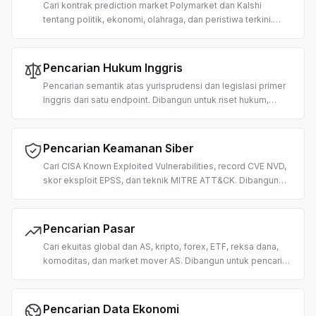
Cari kontrak prediction market Polymarket dan Kalshi
tentang politik, ekonomi, olahraga, dan peristiwa terkini.
Dibangun untuk pengambilan prakiraan kerumunan dan
jawaban LLM berbasis probabilitas.
Pencarian Hukum Inggris
Pencarian semantik atas yurisprudensi dan legislasi primer
Inggris dari satu endpoint. Dibangun untuk riset hukum,
tinjauan kepatuhan, interpretasi undang-undang, dan alur
kerja legal-tech berbasis AI.
Pencarian Keamanan Siber
Cari CISA Known Exploited Vulnerabilities, record CVE NVD,
skor eksploit EPSS, dan teknik MITRE ATT&CK. Dibangun
untuk triase kerentanan, intelijen ancaman, dan operasi
keamanan berbasis AI.
Pencarian Pasar
Cari ekuitas global dan AS, kripto, forex, ETF, reksa dana,
komoditas, dan market mover AS. Dibangun untuk pencarian
harga, pengambilan data pasar, dan riset trading berbasis AI.
Pencarian Data Ekonomi