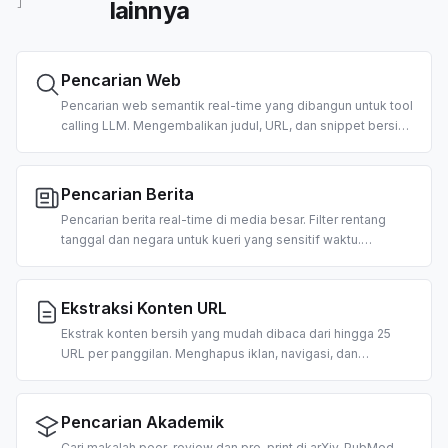
lainnya
]
Pencarian Web
Pencarian web semantik real-time yang dibangun untuk tool
calling LLM. Mengembalikan judul, URL, dan snippet bersih
yang diperingkat serta sudah diformat untuk konsumsi
agent. Mendukung filter negara dan tanggal.
Pencarian Berita
Pencarian berita real-time di media besar. Filter rentang
tanggal dan negara untuk kueri yang sensitif waktu.
Dibangun untuk ringkasan pagi, agent berita pasar, dan
pipeline RAG.
Ekstraksi Konten URL
Ekstrak konten bersih yang mudah dibaca dari hingga 25
URL per panggilan. Menghapus iklan, navigasi, dan
boilerplate; mengembalikan teks bergaya markdown yang
siap untuk konsumsi LLM. 2 kredit per URL.
Pencarian Akademik
Cari makalah peer-review dan pre-print di arXiv, PubMed,