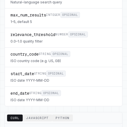
Natural-language search query
max_num_results
INTEGER
OPSIONAL
1–5, default 5
relevance_threshold
NUMBER
OPSIONAL
0.0–1.0 quality filter
country_code
STRING
OPSIONAL
ISO country code (e.g. US, GB)
start_date
STRING
OPSIONAL
ISO date YYYY-MM-DD
end_date
STRING
OPSIONAL
ISO date YYYY-MM-DD
CURL
JAVASCRIPT
PYTHON