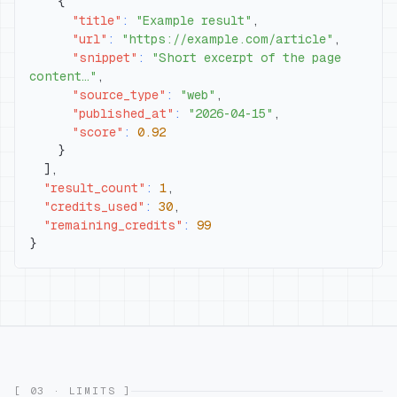
{
"title"
:
"Example result"
,
"url"
:
"https://example.com/article"
,
"snippet"
:
"Short excerpt of the page 
content…"
,
"source_type"
:
"web"
,
"published_at"
:
"2026-04-15"
,
"score"
:
0.92
}
]
,
"result_count"
:
1
,
"credits_used"
:
30
,
"remaining_credits"
:
99
}
[ 03 · LIMITS ]