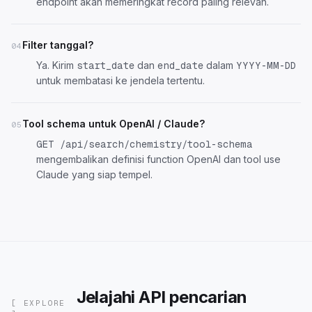
endpoint akan memeringkat record paling relevan.
Filter tanggal?
04
Ya. Kirim
dan
dalam
start_date
end_date
YYYY-MM-DD
untuk membatasi ke jendela tertentu.
Tool schema untuk OpenAI / Claude?
05
GET /api/search/chemistry/tool-schema
mengembalikan definisi function OpenAI dan tool use
Claude yang siap tempel.
Jelajahi API pencarian
[ EXPLORE