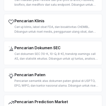
bioRxiv, dan medRxiv dari satu endpoint. Dibangun untuk
tinjauan pustaka berbasis AI, RAG atas korpus ilmiah, dan
ekstraksi sitasi.
Pencarian Klinis
Cari uji klinis, label obat FDA, dan bioaktivitas ChEMBL.
Dibangun untuk riset medis, penggunaan ulang obat, dan
alur kerja dukungan keputusan klinis berbasis AI.
Pencarian Dokumen SEC
Cari dokumen SEC (10-K, 10-Q, 8-K), transkrip earnings call
AS, dan statistik ekuitas. Dibangun untuk uji tuntas, analisis
fundamental, dan pipeline RAG keuangan berbasis AI.
Pencarian Paten
Pencarian semantik atas dokumen paten global di USPTO,
EPO, WIPO, dan kantor nasional utama. Dibangun untuk riset
prior-art, pemetaan HKI, dan intelijen kompetitif berbasis AI.
Pencarian Prediction Market