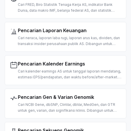
Cari FRED, Biro Statistik Tenaga Kerja AS, indikator Bank
Dunia, data makro IMF, belanja federal AS, dan statistik
ketenagakerjaan Jerman. Dibangun untuk riset dan analisis
makroekonomi berbasis AI.
Pencarian Laporan Keuangan
Cari neraca, laporan laba rugi, laporan arus kas, dividen, dan
transaksi insider perusahaan publik AS. Dibangun untuk
analisis fundamental dan uji tuntas berbasis AI.
Pencarian Kalender Earnings
Cari kalender earnings AS untuk tanggal laporan mendatang,
estimasi EPS/pendapatan, dan waktu before/after-market.
Dibangun untuk trading dan riset berbasis peristiwa yang
digerakkan AI.
Pencarian Gen & Varian Genomik
Cari NCBI Gene, dbSNP, ClinVar, dbVar, MedGen, dan GTR
untuk gen, varian, dan signifikansi klinis. Dibangun untuk
riset genomik dan interpretasi varian berbasis AI.
Pencarian Sekuens Genomik