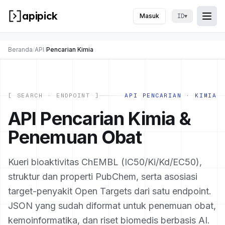
apipick
Masuk
▾
ID
Togg
Buk
Beranda
/
API
/
Pencarian Kimia
[ SEARCH · ENDPOINT ]
API PENCARIAN · KIMIA
API Pencarian Kimia &
Penemuan Obat
Kueri bioaktivitas ChEMBL (IC50/Ki/Kd/EC50),
struktur dan properti PubChem, serta asosiasi
target-penyakit Open Targets dari satu endpoint.
JSON yang sudah diformat untuk penemuan obat,
kemoinformatika, dan riset biomedis berbasis AI.