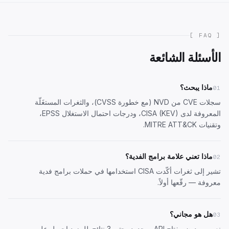
[ FAQ ]
الأسئلة الشائعة
ماذا يبحث؟
01
سجلات CVE من NVD (مع خطورة CVSS)، والثغرات المستغَلّة
المعروفة لدى CISA (KEV)، ودرجات احتمال الاستغلال EPSS،
وتقنيات MITRE ATT&CK.
ماذا تعني علامة برامج الفدية؟
02
تشير إلى ثغرات أكّدت CISA استخدامها في حملات برامج فدية
معروفة — رقّعها أولاً.
هل هو مجاني؟
03
نعم — بدون مفتاح API، محدود، حتى 3 نتائج. للمزيد
احصل على