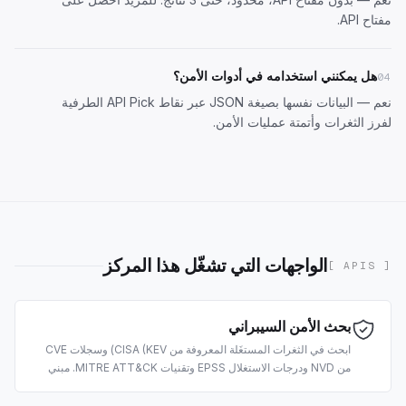
مفتاح API
.
هل يمكنني استخدامه في أدوات الأمن؟
04
نعم — البيانات نفسها بصيغة JSON عبر
نقاط API Pick الطرفية
لفرز الثغرات وأتمتة عمليات الأمن.
الواجهات التي تشغّل هذا المركز
[ APIS ]
بحث الأمن السيبراني
ابحث في الثغرات المستغَلة المعروفة من CISA (KEV) وسجلات CVE
من NVD ودرجات الاستغلال EPSS وتقنيات MITRE ATT&CK. مبني
لفرز الثغرات واستخبارات التهديدات وعمليات الأمن المدعومة بالذكاء
الاصطناعي.