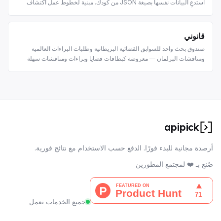
استدعِ البيانات نفسها بصيغة JSON من كودك. مبنية لخطوط عمل اكتشاف
الأدوية ووكلاء البحث الطبي الحيوي.
قانوني
صندوق بحث واحد للسوابق القضائية البريطانية وطلبات البراءات العالمية
ومناقشات البرلمان — معروضة كبطاقات قضايا وبراءات ومناقشات سهلة
القراءة.
apipick
أرصدة مجانية للبدء فورًا. الدفع حسب الاستخدام مع نتائج فورية.
صُنع بـ ❤️ لمجتمع المطورين
جميع الخدمات تعمل