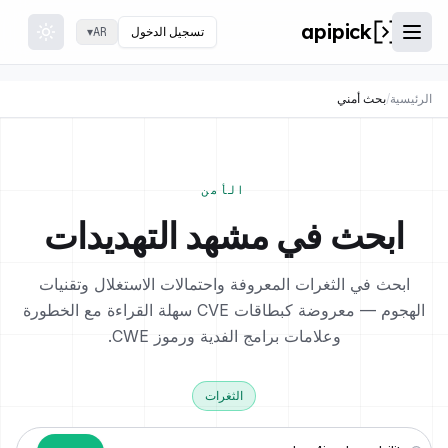
apipick
تسجيل الدخول
▾
AR
 theme
فتح القائمة
الرئيسية
/
بحث أمني
الأمن
ابحث في مشهد التهديدات
ابحث في الثغرات المعروفة واحتمالات الاستغلال وتقنيات
الهجوم — معروضة كبطاقات CVE سهلة القراءة مع الخطورة
وعلامات برامج الفدية ورموز CWE.
الثغرات