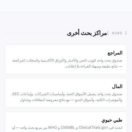
مراكز بحث أخرى
[ HUBS ]
المراجع
صندوق بحث واحد للويب الحي والأخبار والأوراق الأكاديمية والمجلات المرخّصة
— نتائج نظيفة وسهلة القراءة بلا إعلانات.
المال
صندوق بحث واحد يشمل الأسواق الحية، وأساسيات الشركات، وإيداعات SEC،
والمؤشرات الكلية، وأسواق التنبؤ — مع نتائج معروضة كبطاقات وجداول
ورسوم بيانية يسهل قراءتها.
طبي حيوي
ابحث في ClinicalTrials.gov و ChEMBL و WHO من مربع بحث واحد — أو