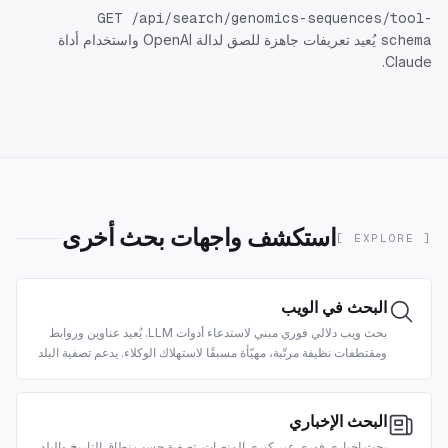
GET /api/search/genomics-sequences/tool-
يُعيد تعريفات جاهزة للصق لدالة OpenAI واستخدام أداة
schema
Claude.
استكشف واجهات بحث أخرى
[ EXPLORE ]
البحث في الويب
بحث ويب دلالي فوري مبني لاستدعاء أدوات LLM. يُعيد عناوين وروابط
ومقتطفات نظيفة مرتّبة، مهيّأة مسبقًا لاستهلاك الوكلاء. يدعم تصفية البلد
والتاريخ.
البحث الإخباري
بحث إخباري فوري عبر كبرى المنصات. تصفية حسب نطاق التاريخ والبلد