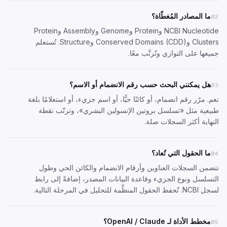
ما المصادر المُغطّاة؟
02
NCBI Nucleotide وProtein وGenome وAssembly وProtein
Clusters وConserved Domains (CDD) وStructure. تُستعلم
جميعها على التوازي وتُرتَّب معًا.
هل يمكنني البحث حسب رقم الانضمام أو الاسم؟
03
نعم. مرّر رقم انضمام، أو كائنًا حيًّا، أو اسم جزيء، أو استعلامًا بلغة
طبيعية مثل «تسلسل بروتين الإنسولين البشري»، وترتّب نقطة
النهاية أكثر السجلات صلة.
ما الحقول التي تُعاد؟
04
تتضمن السجلات العناوين وأرقام الانضمام والكائن الحي وطول
التسلسل ونوع الجزيء وقاعدة البيانات المصدر، إضافةً إلى رابط
لسجل NCBI. تُحفظ الحقول المنظَّمة للتحليل في المرحلة التالية.
مخطط الأداة لـ OpenAI / Claude؟
05