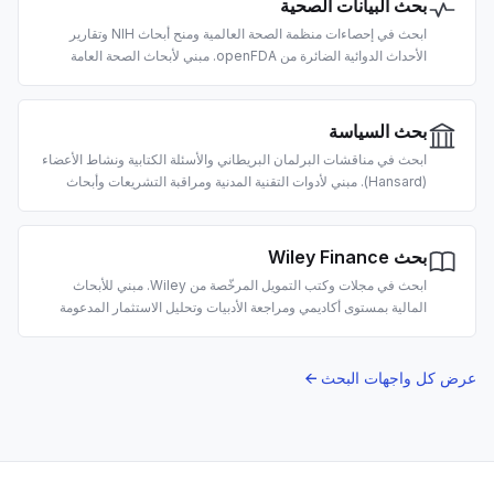
بحث البيانات الصحية
ابحث في إحصاءات منظمة الصحة العالمية ومنح أبحاث NIH وتقارير
الأحداث الدوائية الضائرة من openFDA. مبني لأبحاث الصحة العامة
واكتشاف المنح واليقظة الدوائية المدعومة بالذكاء الاصطناعي.
بحث السياسة
ابحث في مناقشات البرلمان البريطاني والأسئلة الكتابية ونشاط الأعضاء
(Hansard). مبني لأدوات التقنية المدنية ومراقبة التشريعات وأبحاث
السياسات المدعومة بالذكاء الاصطناعي.
بحث Wiley Finance
ابحث في مجلات وكتب التمويل المرخّصة من Wiley. مبني للأبحاث
المالية بمستوى أكاديمي ومراجعة الأدبيات وتحليل الاستثمار المدعومة
بالذكاء الاصطناعي.
عرض كل واجهات البحث ←