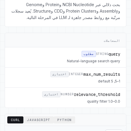
بحث دلالي عبر NCBI Nucleotide وProtein وGenome
وAssembly وProtein Clusters وCDD وStructure. يُعيد سجلات
مرتّبة مع روابط مصدر جاهزة لـ LLM في المرحلة التالية.
المعاملات
query
STRING
مطلوب
Natural-language search query
max_num_results
INTEGER
اختياري
1–5, default 5
relevance_threshold
NUMBER
اختياري
0.0–1.0 quality filter
CURL
JAVASCRIPT
PYTHON