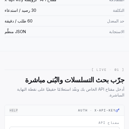
التكلفة
30 رصيد / استدعاء
حد المعدل
60 طلب / دقيقة
الاستجابة
JSON منظَّم
[ 01 · LIVE ]
جرّب بحث التسلسلات والبُنى مباشرة
أدخل مفتاح API الخاص بك ونفّذ استعلامًا حقيقيًا على نقطة النهاية
المباشرة.
AUTH · X-API-KEY
HELP
مفتاح API