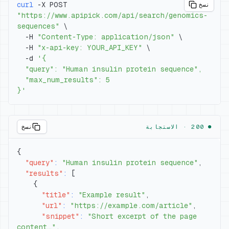
curl
 -X POST 
نسخ
"https://www.apipick.com/api/search/genomics-
sequences"
\
  -H 
"Content-Type: application/json"
\
  -H 
"x-api-key: YOUR_API_KEY"
\
  -d 
}'
● 200 ·
الاستجابة
نسخ
{
"query"
:
"Human insulin protein sequence"
,
"results"
:
[
{
"title"
:
"Example result"
,
"url"
:
"https://example.com/article"
,
"snippet"
:
"Short excerpt of the page 
content…"
,