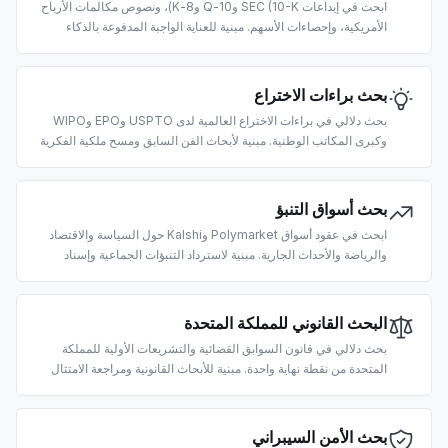
ابحث في إيداعات SEC (10-K و10-Q و8-K)، ونصوص مكالمات الأرباح
الأمريكية، وإحصاءات الأسهم. مبنية للعناية الواجبة المدفوعة بالذكاء
الاصطناعي والتحليل الأساسي وأنابيب RAG المالية.
بحث براءات الاختراع
بحث دلالي في براءات الاختراع العالمية لدى USPTO وEPO وWIPO
وكبرى المكاتب الوطنية. مبنية لأبحاث الفن السابق ومسح ملكية الفكرية
والذكاء التنافسي المدعوم بالذكاء الاصطناعي.
بحث أسواق التنبؤ
ابحث في عقود أسواق Polymarket وKalshi حول السياسة والاقتصاد
والرياضة والأحداث الجارية. مبنية لاسترداد التنبؤات الجماعية وإسناد
الاحتمالات في إجابات LLM.
البحث القانوني للمملكة المتحدة
بحث دلالي في قانون السوابق القضائية والتشريعات الأولية للمملكة
المتحدة من نقطة نهاية واحدة. مبنية للأبحاث القانونية ومراجعة الامتثال
وتفسير القوانين وسير عمل LegalTech بالذكاء الاصطناعي.
بحث الأمن السيبراني