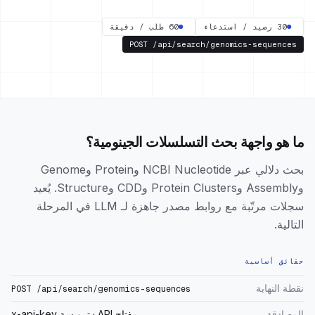
●
30 رصيد / استدعاء
●
60 طلب / دقيقة
POST
/api/search/genomics-sequences
ما هو واجهة بحث التسلسلات الجينومية؟
بحث دلالي عبر NCBI Nucleotide وProtein وGenome
وAssembly وProtein Clusters وCDD وStructure. يُعيد
سجلات مرتّبة مع روابط مصدر جاهزة لـ LLM في المرحلة
التالية.
حقائق أساسية
نقطة النهاية
POST /api/search/genomics-sequences
المصادقة
مفتاح API · ترويسة x-api-key