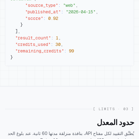
"source_type"
:
"web"
,
"published_at"
:
"2026-04-15"
,
"score"
:
0.92
}
]
,
"result_count"
:
1
,
"credits_used"
:
30
,
"remaining_credits"
:
99
}
[ 03 · LIMITS ]
حدود المعدل
يُطبَّق التقييد لكل مفتاح API، بنافذة منزلقة مدتها 60 ثانية. عند بلوغ الحد