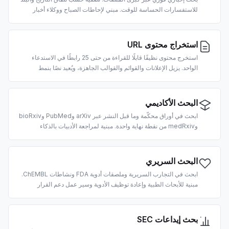
للاستفسارات الحساسة للوقت. مبني لإحاطات الصباح ووكلاء أخبار
السوق وأنابيب RAG.
استخراج محتوى URL
استخرج محتوى نظيفًا قابلًا للقراءة من حتى 25 رابطًا في الاستدعاء
الواحد. يزيل الإعلانات والقوائم والقوالب الجاهزة، ويُعيد نصًا بنمط
Markdown جاهزًا لاستيعاب LLM. رصيدان لكل URL.
البحث الأكاديمي
ابحث في أوراق محكّمة وما قبل النشر عبر arXiv وPubMed وbioRxiv
وmedRxiv من نقطة نهاية واحدة. مبنية لمراجعة الأدبيات بالذكاء
الاصطناعي، وRAG على المتون العلمية، واستخراج الاستشهادات.
البحث السريري
ابحث في التجارب السريرية وملصقات أدوية FDA ونشاطات ChEMBL.
مبنية للأبحاث الطبية وإعادة توظيف الأدوية وسير عمل دعم القرار
السريري المدعوم بالذكاء الاصطناعي.
بحث إيداعات SEC