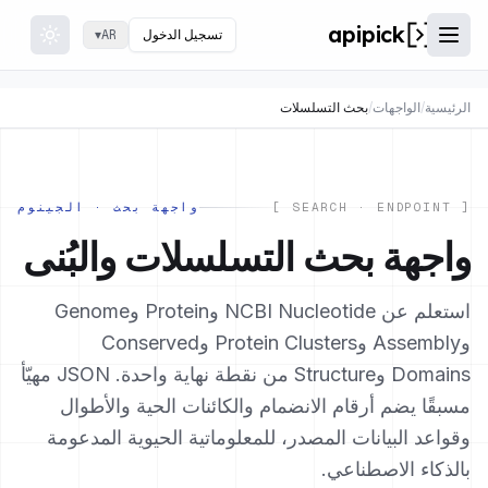
apipick
تسجيل الدخول
▾
AR
 theme
فتح القائمة
الرئيسية
/
الواجهات
/
بحث التسلسلات
[ SEARCH · ENDPOINT ]
واجهة بحث · الجينوم
واجهة بحث التسلسلات والبُنى
استعلم عن NCBI Nucleotide وProtein وGenome
وAssembly وProtein Clusters وConserved
Domains وStructure من نقطة نهاية واحدة. JSON مهيّأ
مسبقًا يضم أرقام الانضمام والكائنات الحية والأطوال
وقواعد البيانات المصدر، للمعلوماتية الحيوية المدعومة
بالذكاء الاصطناعي.