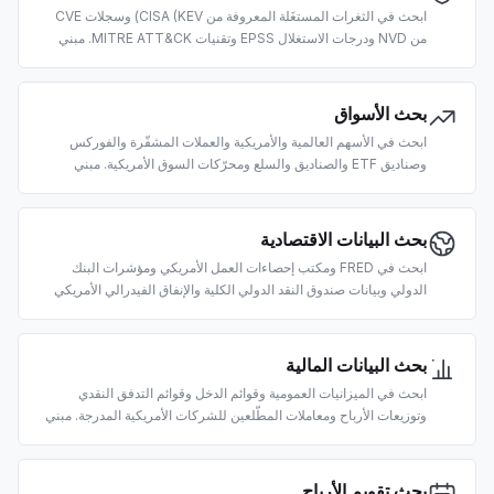
ابحث في الثغرات المستغَلة المعروفة من CISA (KEV) وسجلات CVE
من NVD ودرجات الاستغلال EPSS وتقنيات MITRE ATT&CK. مبني
لفرز الثغرات واستخبارات التهديدات وعمليات الأمن المدعومة بالذكاء
الاصطناعي.
بحث الأسواق
ابحث في الأسهم العالمية والأمريكية والعملات المشفّرة والفوركس
وصناديق ETF والصناديق والسلع ومحرّكات السوق الأمريكية. مبني
لاستعلامات الأسعار وبيانات السوق وأبحاث التداول المدعومة بالذكاء
الاصطناعي.
بحث البيانات الاقتصادية
ابحث في FRED ومكتب إحصاءات العمل الأمريكي ومؤشرات البنك
الدولي وبيانات صندوق النقد الدولي الكلية والإنفاق الفيدرالي الأمريكي
وإحصاءات العمل الألمانية. مبني للأبحاث الاقتصادية الكلية المدعومة
بالذكاء الاصطناعي.
بحث البيانات المالية
ابحث في الميزانيات العمومية وقوائم الدخل وقوائم التدفق النقدي
وتوزيعات الأرباح ومعاملات المطّلعين للشركات الأمريكية المدرجة. مبني
للتحليل الأساسي والعناية الواجبة المدعومين بالذكاء الاصطناعي.
بحث تقويم الأرباح