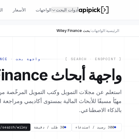
apipick
أدوات البحث
الواجهات
الأسعار
ال
الرئيسية
/
الواجهات
/
بحث Wiley Finance
[ SEARCH · ENDPOINT ]
واجهة بحث · WILEY FINANCE
واجهة أبحاث Wiley Finance
مهيّأ مسبقًا للأبحاث المالية بمستوى أكاديمي ومراجعة ا
بالذكاء الاصطناعي.
●
300 رصيد / استدعاء
●
30 طلب / دقيقة
i/search/wiley