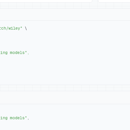
rch/wiley"
\
cing models"
,