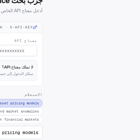
جرّب بحث Wiley Finance مباشرة
أدخل مفتاح API الخاص بك ونفّذ استعلامًا حقيقيًا على نقطة النهاية المباشرة.
H · X-API-KEY
مفتاح API
لا تملك مفتاح API؟
سجّل الدخول إلى حسابك ل
الاستعلام
sset pricing models
nd market anomalies
n financial markets