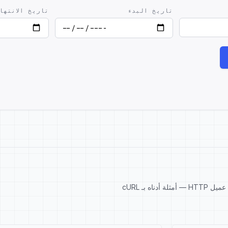
تاريخ البدء
تاريخ الانتها
انسخ المقتطف، استبدل مفتاح API الخاص بك، ثم شغّله. يعمل مع أي عميل HTTP — أمثلة أدناه بـ cURL