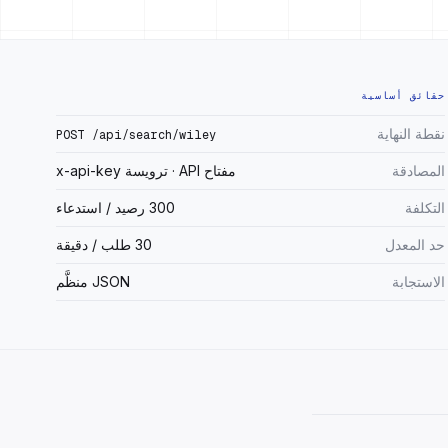
حقائق أساسية
نقطة النهاية
POST /api/search/wiley
المصادقة
مفتاح API · ترويسة x-api-key
التكلفة
300 رصيد / استدعاء
حد المعدل
30 طلب / دقيقة
الاستجابة
JSON منظَّم