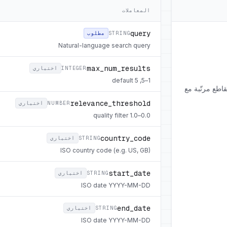
المعاملات
query
STRING
مطلوب
Natural-language search query
max_num_results
INTEGER
اختياري
1–5, default 5
 التمويل المرخّصة من Wiley. يُعيد مقاطع مرتّبة مع
relevance_threshold
NUMBER
اختياري
0.0–1.0 quality filter
country_code
STRING
اختياري
ISO country code (e.g. US, GB)
start_date
STRING
اختياري
ISO date YYYY-MM-DD
end_date
STRING
اختياري
ISO date YYYY-MM-DD