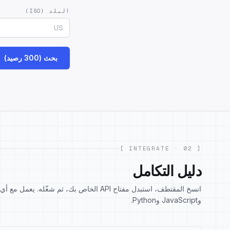
البلد (ISO)
بحث (300 رصيد)
[ 02 · INTEGRATE ]
دليل التكامل
وJavaScript وPython.