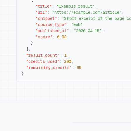
{
"title"
:
"Example result"
,
"url"
:
"https://example.com/article"
,
"snippet"
:
"Short excerpt of the page c
"source_type"
:
"web"
,
"published_at"
:
"2026-04-15"
,
"score"
:
0.92
}
]
,
"result_count"
:
1
,
"credits_used"
:
300
,
"remaining_credits"
:
99
}