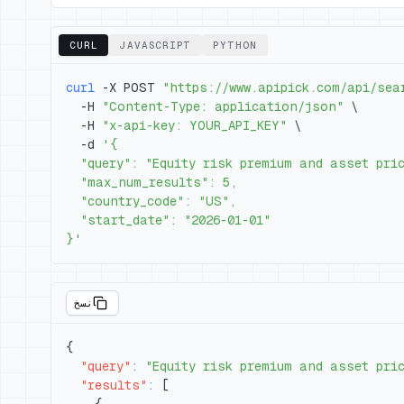
CURL
JAVASCRIPT
PYTHON
curl
 -X POST 
"https://www.apipick.com/api/sea
  -H 
"Content-Type: application/json"
\
  -H 
"x-api-key: YOUR_API_KEY"
\
  -d 
}'
نسخ
{
"query"
:
"Equity risk premium and asset pri
"results"
:
[