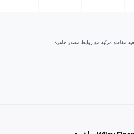
لالي عبر مجلات وكتب التمويل المرخّصة من Wiley. يُعيد مقاطع مرتّبة مع روابط مصدر جاهزة