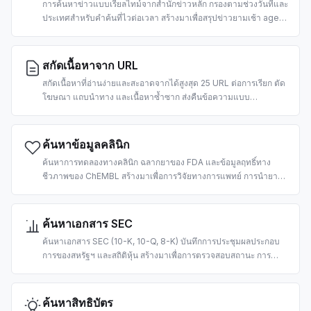
การค้นหาข่าวแบบเรียลไทม์จากสำนักข่าวหลัก กรองตามช่วงวันที่และ
ประเทศสำหรับคำค้นที่ไวต่อเวลา สร้างมาเพื่อสรุปข่าวยามเช้า agent
ข่าวตลาด และไปป์ไลน์ RAG
สกัดเนื้อหาจาก URL
สกัดเนื้อหาที่อ่านง่ายและสะอาดจากได้สูงสุด 25 URL ต่อการเรียก ตัด
โฆษณา แถบนำทาง และเนื้อหาซ้ำซาก ส่งคืนข้อความแบบ
markdown พร้อมให้ LLM นำเข้า 2 เครดิตต่อ URL
ค้นหาข้อมูลคลินิก
ค้นหาการทดลองทางคลินิก ฉลากยาของ FDA และข้อมูลฤทธิ์ทาง
ชีวภาพของ ChEMBL สร้างมาเพื่อการวิจัยทางการแพทย์ การนำยาก
ลับมาใช้ใหม่ และเวิร์กโฟลว์สนับสนุนการตัดสินใจทางคลินิกด้วย AI
ค้นหาเอกสาร SEC
ค้นหาเอกสาร SEC (10-K, 10-Q, 8-K) บันทึกการประชุมผลประกอบ
การของสหรัฐฯ และสถิติหุ้น สร้างมาเพื่อการตรวจสอบสถานะ การ
วิเคราะห์ปัจจัยพื้นฐาน และไปป์ไลน์ RAG ทางการเงินที่ขับเคลื่อนด้วย
AI
ค้นหาสิทธิบัตร