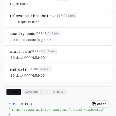
1–5, default 5
relevance_threshold
NUMBER
ไม่บังคับ
0.0–1.0 quality filter
country_code
STRING
ไม่บังคับ
ISO country code (e.g. US, GB)
start_date
STRING
ไม่บังคับ
ISO date YYYY-MM-DD
end_date
STRING
ไม่บังคับ
ISO date YYYY-MM-DD
CURL
JAVASCRIPT
PYTHON
curl
 -X POST 
คัดลอก
"https://www.apipick.com/api/search/academic"
\