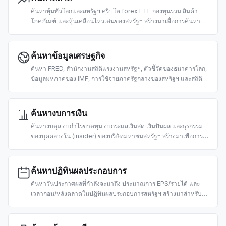
ค้นหาหุ้นทั่วโลกและสหรัฐฯ คริปโต forex ETF กองทุนรวม สินค้า
โภคภัณฑ์ และหุ้นเคลื่อนไหวเด่นของสหรัฐฯ สร้างมาเพื่อการค้นหา
ราคา การดึงข้อมูลตลาด และการวิจัยการซื้อขายด้วย AI
ค้นหาข้อมูลเศรษฐกิจ
ค้นหา FRED, สำนักงานสถิติแรงงานสหรัฐฯ, ตัวชี้วัดของธนาคารโลก,
ข้อมูลมหภาคของ IMF, การใช้จ่ายภาครัฐกลางของสหรัฐฯ และสถิติ
แรงงานเยอรมนี สร้างมาเพื่อการวิจัยและวิเคราะห์เศรษฐกิจมหภาค
ด้วย AI
ค้นหางบการเงิน
ค้นหางบดุล งบกำไรขาดทุน งบกระแสเงินสด เงินปันผล และธุรกรรม
ของบุคคลวงใน (insider) ของบริษัทมหาชนสหรัฐฯ สร้างมาเพื่อการ
วิเคราะห์ปัจจัยพื้นฐานและการตรวจสอบสถานะด้วย AI
ค้นหาปฏิทินผลประกอบการ
ค้นหาวันประกาศผลที่กำลังจะมาถึง ประมาณการ EPS/รายได้ และ
เวลาก่อน/หลังตลาดในปฏิทินผลประกอบการสหรัฐฯ สร้างมาสำหรับ
การเทรดตามเหตุการณ์และงานวิจัยที่ขับเคลื่อนด้วย AI