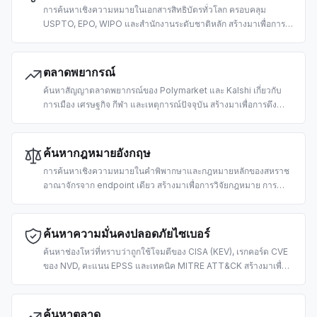
การค้นหาเชิงความหมายในเอกสารสิทธิบัตรทั่วโลก ครอบคลุม
USPTO, EPO, WIPO และสำนักงานระดับชาติหลัก สร้างมาเพื่อการ
วิจัยงานที่มีมาก่อน (prior art) การวางแผนภูมิทัศน์ทรัพย์สินทาง
ปัญญา และข้อมูลอัจฉริยะเชิงแข่งขันด้วย AI
ตลาดพยากรณ์
ค้นหาสัญญาตลาดพยากรณ์ของ Polymarket และ Kalshi เกี่ยวกับ
การเมือง เศรษฐกิจ กีฬา และเหตุการณ์ปัจจุบัน สร้างมาเพื่อการดึง
พยากรณ์จากมวลชนและคำตอบ LLM ที่ยึดโยงกับความน่าจะเป็น
ค้นหากฎหมายอังกฤษ
การค้นหาเชิงความหมายในคำพิพากษาและกฎหมายหลักของสหราช
อาณาจักรจาก endpoint เดียว สร้างมาเพื่อการวิจัยกฎหมาย การ
ตรวจสอบการปฏิบัติตามข้อกำหนด การตีความกฎหมาย และ
เวิร์กโฟลว์ legal-tech ด้วย AI
ค้นหาความมั่นคงปลอดภัยไซเบอร์
ค้นหาช่องโหว่ที่ทราบว่าถูกใช้โจมตีของ CISA (KEV), เรกคอร์ด CVE
ของ NVD, คะแนน EPSS และเทคนิค MITRE ATT&CK สร้างมาเพื่อ
การคัดกรองช่องโหว่ ข้อมูลอัจฉริยะภัยคุกคาม และปฏิบัติการด้าน
ความปลอดภัยด้วย AI
ค้นหาตลาด