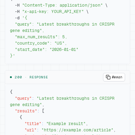
  -H 
"Content-Type: application/json"
\
  -H 
"x-api-key: YOUR_API_KEY"
\
  -d 
  "query": "Latest breakthroughs in CRISPR 
}'
● 200 ·
RESPONSE
คัดลอก
{
"query"
:
"Latest breakthroughs in CRISPR 
gene editing"
,
"results"
:
[
{
"title"
:
"Example result"
,
"url"
:
"https://example.com/article"
,