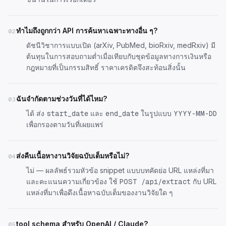
ทำไมถึงถูกกว่า API การค้นหาเฉพาะทางอื่น ๆ?
02
ดัชนีวิชาการแบบเปิด (arXiv, PubMed, bioRxiv, medRxiv) มี
ต้นทุนในการสอบถามต่ำเมื่อเทียบกับชุดข้อมูลทางการเงินหรือ
กฎหมายที่เป็นกรรมสิทธิ์ ราคาเครดิตจึงสะท้อนสิ่งนั้น
ฉันจำกัดตามช่วงวันที่ได้ไหม?
03
ได้ ส่ง
และ
ในรูปแบบ
start_date
end_date
YYYY-MM-DD
เพื่อกรองตามวันที่เผยแพร่
ส่งคืนเนื้อหางานวิจัยฉบับเต็มหรือไม่?
04
ไม่ — ผลลัพธ์รวมหัวข้อ snippet แบบบทคัดย่อ URL แหล่งที่มา
และคะแนนความเกี่ยวข้อง ใช้
กับ URL
POST /api/extract
แหล่งที่มาเพื่อดึงเนื้อหาฉบับเต็มของงานวิจัยใด ๆ
tool schema สำหรับ OpenAI / Claude?
05