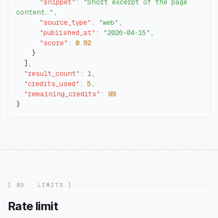
"snippet"
:
"Short excerpt of the page 
content…"
,
"source_type"
:
"web"
,
"published_at"
:
"2026-04-15"
,
"score"
:
0.92
}
]
,
"result_count"
:
1
,
"credits_used"
:
5
,
"remaining_credits"
:
99
}
[ 03 · LIMITS ]
Rate limit