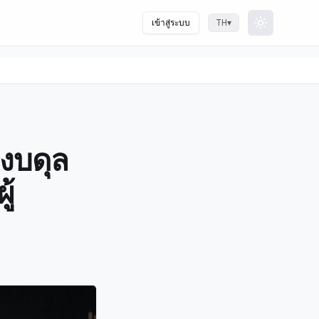
เข้าสู่ระบบ
▾
TH
Toggle th
งบดุล
ู้