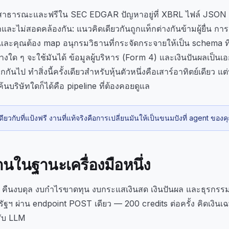
อมูลสาธารณะและฟรีใน SEC EDGAR ปัญหาอยู่ที่ XBRL ไฟล์ JSO
าและไม่สอดคล้องกัน: แนวคิดเดียวกันถูกแท็กต่างกันข้ามผู้ยื่น กา
ว และคุณต้อง map อนุกรมวิธานที่กระจัดกระจายให้เป็น schema ที
ด ๆ จะใช้มันได้ ข้อมูลผู้บริหาร (Form 4) และเงินปันผลเป็
กันไป ทำสิ่งนี้ครั้งเดียวสำหรับหุ้นตัวหนึ่งคือเสาร์อาทิตย์เดียว แต่
ค้นบริษัทใดก็ได้คือ pipeline ที่ต้องคอยดูแล
วกับที่แป้งฟรี งานที่แท้จริงคือการเปลี่ยนมันให้เป็นขนมปังที่ agent ของค
ฐานในฐานะเครื่องมือหนึ่ง
คืนงบดุล งบกำไรขาดทุน งบกระแสเงินสด เงินปันผล และธุรกรรม
ฯ ผ่าน endpoint POST เดียว — 200 credits ต่อครั้ง คิดเงินเฉพ
รับ LLM