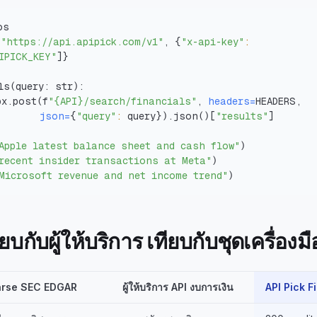
"https://api.apipick.com/v1"
, 
{
"x-api-key"
:
IPICK_KEY"
]
}
ls
(
query: str
)
px.post
(
f
"{API}/search/financials"
, 
headers
=
json
=
{
"query"
:
 query
}
)
.json
(
)
[
"results"
]
Apple latest balance sheet and cash flow"
)
recent insider transactions at Meta"
)
Microsoft revenue and net income trend"
)
กับผู้ให้บริการ เทียบกับชุดเครื่องมื
arse SEC EDGAR
ผู้ให้บริการ API งบการเงิน
API Pick F