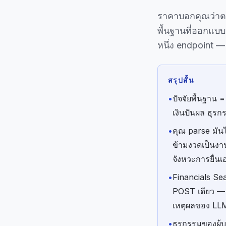
ราคาบอกคุณว่าตลา
พื้นฐานที่ออกแบ
หนึ่ง endpoint 
สรุปสั้น
•
ปัจจัยพื้นฐาน 
เงินปันผล ธุรก
•
คุณ parse มัน
ข้ามงวดเป็นงาน
จังหวะการยื่น
•
Financials Sea
POST เดียว — 2
เหตุผลของ LL
•
ธุรกรรมของผู้บ