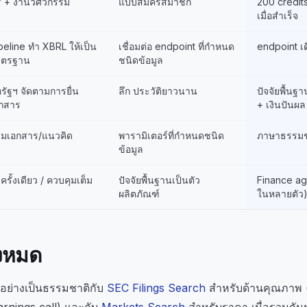
ี + งานวิศวกรรม
แบบสมัครสมาชิก
200 credits
เมื่อสำเร็จ
peline ทำ XBRL ให้เป็น
เชื่อมต่อ endpoint ที่กำหนด
endpoint เด
าตรฐาน
ชนิดข้อมูล
รัฐฯ จัดตามการยื่น
ลึก ประวัติยาวนาน
ปัจจัยพื้นฐา
กสาร
+ เงินปันผล
มเอกสาร/แนวคิด
พารามิเตอร์ที่กำหนดชนิด
ภาษาธรรมช
ข้อมูล
้ครั้งเดียว / ควบคุมเต็ม
ปัจจัยพื้นฐานเป็นตัว
Finance age
ผลิตภัณฑ์
ในหลายตัว
งหมด
ได้อย่างเป็นธรรมชาติกับ
SEC Filings Search
สำหรับด้านคุณภาพ (ป
nings call) และกับ
Markets Search
สำหรับราคา เมื่อรวมกันม