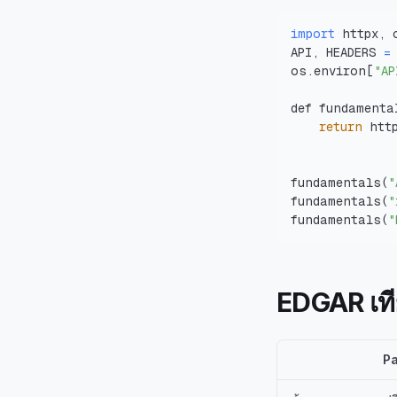
import
API, HEADERS 
=
os.environ
[
"AP
def fundamenta
return
 htt
fundamentals
(
"
fundamentals
(
"
fundamentals
(
"
EDGAR เทียบ
P