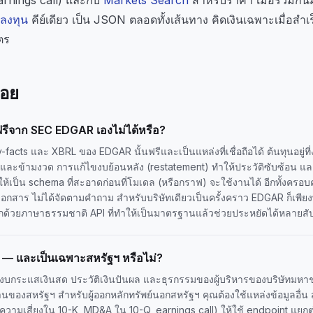
รลงทุน
คีย์เดียว เป็น JSON ตลอดทั้งเส้นทาง คิดเงินเฉพาะเมื่อสำเร็
ัตร
่อย
นฟรีจาก SEC EDGAR เองไม่ได้หรือ?
facts และ XBRL ของ EDGAR นั้นฟรีและเป็นแหล่งที่เชื่อถือได้ ต้นทุนอยู่ที
่นและข้ามงวด การแก้ไขงบย้อนหลัง (restatement) ทำให้ประวัติซับซ้อน แ
ห้เป็น schema ที่สะอาดก่อนที่โมเดล (หรือกราฟ) จะใช้งานได้ อีกทั้งคร
เอกสาร ไม่ได้จัดตามคำถาม สำหรับบริษัทเดียวเป็นครั้งคราว EDGAR ก็เพียงพ
กด้วยภาษาธรรมชาติ API ที่ทำให้เป็นมาตรฐานแล้วช่วยประหยัดได้หลายสั
 — และเป็นเฉพาะสหรัฐฯ หรือไม่?
งบกระแสเงินสด ประวัติเงินปันผล และธุรกรรมของผู้บริหารของบริษัทมหา
ฐานของสหรัฐฯ สำหรับผู้ออกหลักทรัพย์นอกสหรัฐฯ คุณต้องใช้แหล่งข้อมูลอื่
จัยความเสี่ยงใน 10-K, MD&A ใน 10-Q, earnings call) ให้ใช้ endpoint แยก