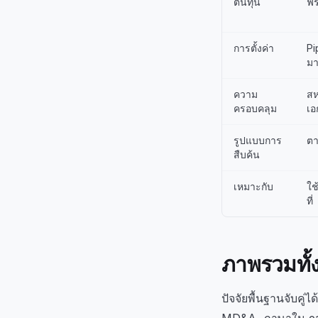
ต้นทุน
ฟร
การตั้งค่า
Pi
ม
ความ
สห
ครอบคลุม
เอ
รูปแบบการ
ตา
สืบค้น
เหมาะกับ
ใช
ที่
ภาพรวมทั้
ปัจจัยพื้นฐานจับคู่
MD&A, ภาษาใน ear