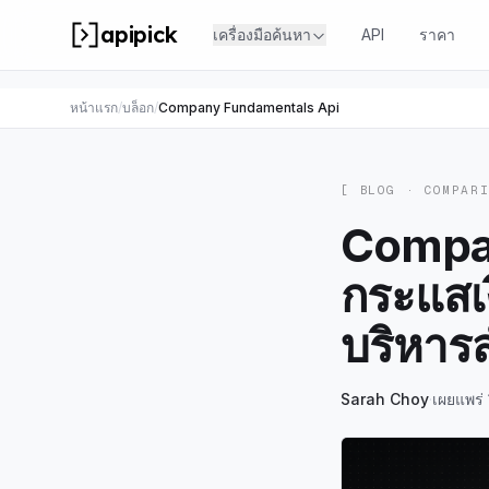
apipick
เครื่องมือค้นหา
API
ราคา
หน้าแรก
/
บล็อก
/
Company Fundamentals Api
[ BLOG ·
COMPAR
Compan
กระแสเ
บริหาร
Sarah Choy
·
เผยแพร่