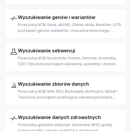
Stworzone do odkrywania leków, chemoinformatyki i badań
biomedycznych z pomocą AI.
Wyszukiwanie genów i wariantów
Przeszukuj NCBI Gene, dbSNP, ClinVar, dbVar, MedGen i GTR
pod kątem genów, wariantów i znaczenia klinicznego.
Stworzone dla genomiki i interpretacji wariantów opartych
na AI.
Wyszukiwanie sekwencji
Przeszukuj NCBI Nucleotide, Protein, Genome, Assembly,
CDD i Structure pod kątem sekwencji, assembly i domen
białkowych. Stworzone dla bioinformatyki opartej na AI.
Wyszukiwanie zbiorów danych
Przeszukuj NCBI SRA, GEO, BioSample, BioProject, dbGaP i
Taxonomy pod kątem przebiegów sekwencjonowania,
zbiorów ekspresji i danych o organizmach. Stworzone dla
opartego na AI odkrywania danych omicznych.
Wyszukiwanie danych zdrowotnych
Przeszukuj globalne statystyki zdrowotne WHO, granty
badawcze NIH i raporty openFDA o działaniach