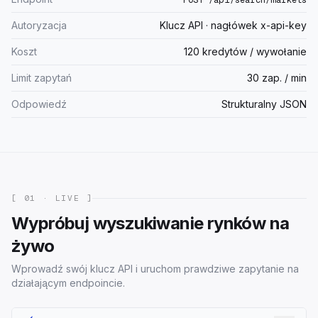
POST /api/search/markets
Autoryzacja
Klucz API · nagłówek x-api-key
Koszt
120 kredytów / wywołanie
Limit zapytań
30 zap. / min
Odpowiedź
Strukturalny JSON
[ 01 · LIVE ]
Wypróbuj wyszukiwanie rynków na
żywo
Wprowadź swój klucz API i uruchom prawdziwe zapytanie na
działającym endpoincie.