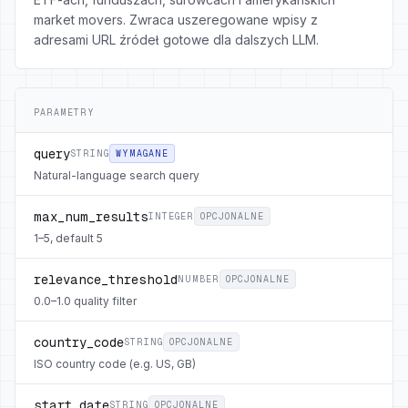
market movers. Zwraca uszeregowane wpisy z
adresami URL źródeł gotowe dla dalszych LLM.
PARAMETRY
query
STRING
WYMAGANE
Natural-language search query
max_num_results
INTEGER
OPCJONALNE
1–5, default 5
relevance_threshold
NUMBER
OPCJONALNE
0.0–1.0 quality filter
country_code
STRING
OPCJONALNE
ISO country code (e.g. US, GB)
start_date
STRING
OPCJONALNE