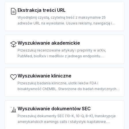
briefingów, agentów wiadomości rynkowych i potoków
RAG.
Ekstrakcja treści URL
Wyodrębnij czystą, czytelną treść z maksymalnie 25
adresów URL na wywołanie. Usuwa reklamy, nawigację i
szablonowe elementy; zwraca tekst w stylu markdown
gotowy do odbioru przez LLM. 2 kredyty za URL.
Wyszukiwanie akademickie
Przeszukuj recenzowane artykuły i preprinty w arXiv,
PubMed, bioRxiv i medRxiv z jednego endpointu.
Stworzone do przeglądu literatury z pomocą AI, RAG na
korpusach naukowych i ekstrakcji cytowań.
Wyszukiwanie kliniczne
Przeszukuj badania kliniczne, ulotki leków FDA i
bioaktywność ChEMBL. Stworzone do badań medycznych,
repozycjonowania leków i wspierania decyzji klinicznych z
pomocą AI.
Wyszukiwanie dokumentów SEC
Przeszukuj dokumenty SEC (10-K, 10-Q, 8-K), transkrypcje
amerykańskich earnings calls i statystyki kapitałowe.
Stworzone do due diligence, analizy fundamentalnej i