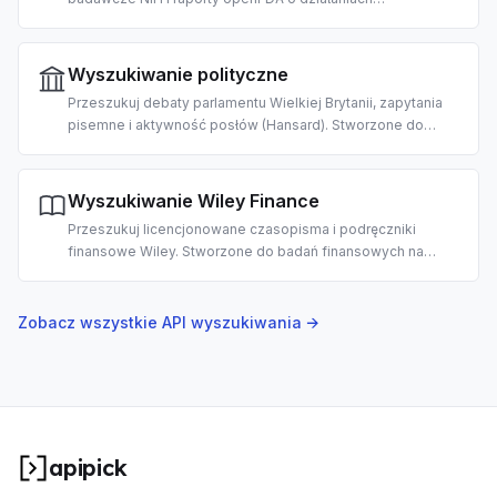
niepożądanych leków. Stworzone do badań zdrowia
publicznego i nadzoru nad bezpieczeństwem
farmakoterapii z pomocą AI.
Wyszukiwanie polityczne
Przeszukuj debaty parlamentu Wielkiej Brytanii, zapytania
pisemne i aktywność posłów (Hansard). Stworzone do
narzędzi civic-tech, monitorowania legislacji i badań
politycznych z pomocą AI.
Wyszukiwanie Wiley Finance
Przeszukuj licencjonowane czasopisma i podręczniki
finansowe Wiley. Stworzone do badań finansowych na
poziomie akademickim, przeglądu literatury i analizy
inwestycyjnej z pomocą AI.
Zobacz wszystkie API wyszukiwania →
apipick