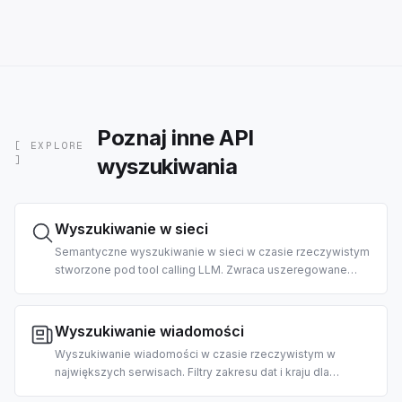
Poznaj inne API
[ EXPLORE
wyszukiwania
]
Wyszukiwanie w sieci
Semantyczne wyszukiwanie w sieci w czasie rzeczywistym
stworzone pod tool calling LLM. Zwraca uszeregowane
tytuły, adresy URL i czyste fragmenty wstępnie
sformatowane pod odbiór przez agentów. Obsługuje filtry
według kraju i daty.
Wyszukiwanie wiadomości
Wyszukiwanie wiadomości w czasie rzeczywistym w
największych serwisach. Filtry zakresu dat i kraju dla
zapytań wrażliwych na czas. Stworzone do porannych