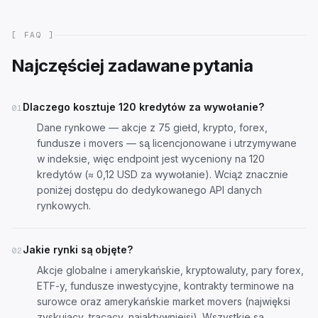
[ FAQ ]
Najczęściej zadawane pytania
Dlaczego kosztuje 120 kredytów za wywołanie?
01
Dane rynkowe — akcje z 75 giełd, krypto, forex,
fundusze i movers — są licencjonowane i utrzymywane
w indeksie, więc endpoint jest wyceniony na 120
kredytów (≈ 0,12 USD za wywołanie). Wciąż znacznie
poniżej dostępu do dedykowanego API danych
rynkowych.
Jakie rynki są objęte?
02
Akcje globalne i amerykańskie, kryptowaluty, pary forex,
ETF-y, fundusze inwestycyjne, kontrakty terminowe na
surowce oraz amerykańskie market movers (najwięksi
zyskujący, tracący, najaktywniejsi). Wszystkie są