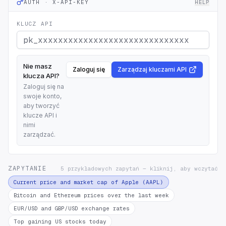
AUTH · X-API-KEY
HELP
KLUCZ API
Nie masz
Zaloguj się
Zarządzaj kluczami API
klucza API?
Zaloguj się na
swoje konto,
aby tworzyć
klucze API i
nimi
zarządzać.
ZAPYTANIE
5 przykładowych zapytań — kliknij, aby wczytać
Current price and market cap of Apple (AAPL)
Bitcoin and Ethereum prices over the last week
EUR/USD and GBP/USD exchange rates
Top gaining US stocks today