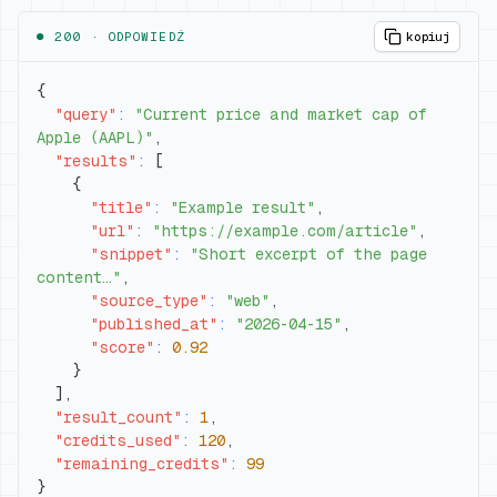
● 200 ·
ODPOWIEDŹ
kopiuj
{
"query"
:
"Current price and market cap of 
Apple (AAPL)"
,
"results"
:
[
{
"title"
:
"Example result"
,
"url"
:
"https://example.com/article"
,
"snippet"
:
"Short excerpt of the page 
content…"
,
"source_type"
:
"web"
,
"published_at"
:
"2026-04-15"
,
"score"
:
0.92
}
]
,
"result_count"
:
1
,
"credits_used"
:
120
,
"remaining_credits"
:
99
}