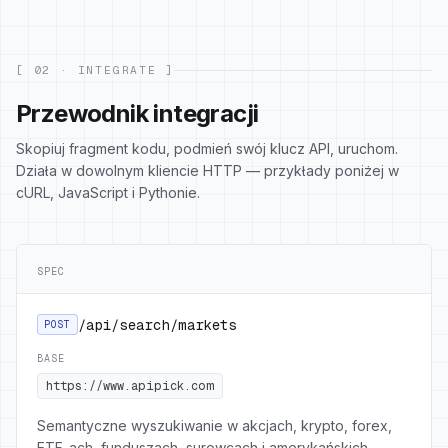
[ 02 · INTEGRATE ]
Przewodnik integracji
Skopiuj fragment kodu, podmień swój klucz API, uruchom.
Działa w dowolnym kliencie HTTP — przykłady poniżej w
cURL, JavaScript i Pythonie.
SPEC
/api/search/markets
POST
BASE
https://www.apipick.com
Semantyczne wyszukiwanie w akcjach, krypto, forex,
ETF-ach, funduszach, surowcach i amerykańskich