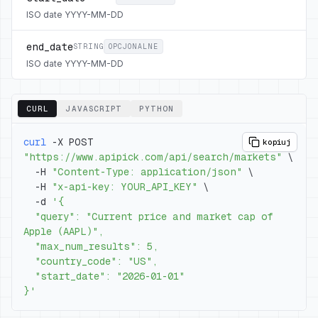
ISO date YYYY-MM-DD
end_date
STRING
OPCJONALNE
ISO date YYYY-MM-DD
CURL
JAVASCRIPT
PYTHON
curl
 -X POST 
kopiuj
"https://www.apipick.com/api/search/markets"
\
  -H 
"Content-Type: application/json"
\
  -H 
"x-api-key: YOUR_API_KEY"
\
  -d 
  "query": "Current price and market cap of 
}'