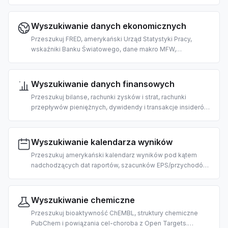
MITRE ATT&CK. Stworzone do triażu podatności, wywiadu o
zagrożeniach i operacji bezpieczeństwa z pomocą AI.
Wyszukiwanie danych ekonomicznych
Przeszukuj FRED, amerykański Urząd Statystyki Pracy,
wskaźniki Banku Światowego, dane makro MFW,
amerykańskie wydatki federalne i niemieckie statystyki
rynku pracy. Stworzone do badań makroekonomicznych z
pomocą AI.
Wyszukiwanie danych finansowych
Przeszukuj bilanse, rachunki zysków i strat, rachunki
przepływów pieniężnych, dywidendy i transakcje insiderów
amerykańskich spółek publicznych. Stworzone do analizy
fundamentalnej i due diligence z pomocą AI.
Wyszukiwanie kalendarza wyników
Przeszukuj amerykański kalendarz wyników pod kątem
nadchodzących dat raportów, szacunków EPS/przychodów i
terminów względem sesji. Stworzone dla opartego na AI
handlu zdarzeniowego i badań.
Wyszukiwanie chemiczne
Przeszukuj bioaktywność ChEMBL, struktury chemiczne
PubChem i powiązania cel-choroba z Open Targets.