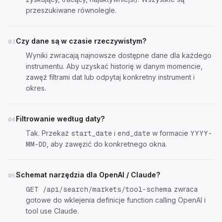
przeszukiwane równolegle.
Czy dane są w czasie rzeczywistym?
03
Wyniki zwracają najnowsze dostępne dane dla każdego
instrumentu. Aby uzyskać historię w danym momencie,
zawęź filtrami dat lub odpytaj konkretny instrument i
okres.
Filtrowanie według daty?
04
Tak. Przekaż
i
w formacie
start_date
end_date
YYYY-
, aby zawęzić do konkretnego okna.
MM-DD
Schemat narzędzia dla OpenAI / Claude?
05
zwraca
GET /api/search/markets/tool-schema
gotowe do wklejenia definicje function calling OpenAI i
tool use Claude.