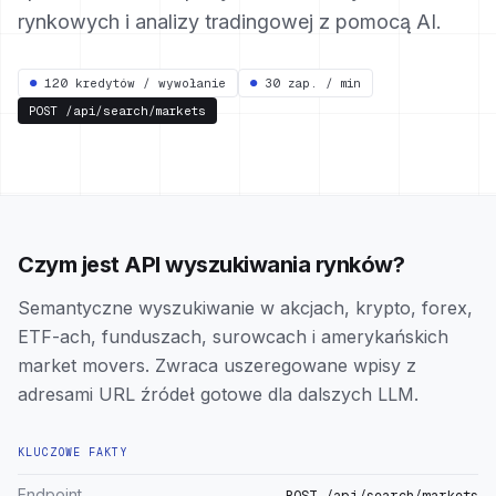
rynkowych i analizy tradingowej z pomocą AI.
●
120 kredytów / wywołanie
●
30 zap. / min
POST
/api/search/markets
Czym jest API wyszukiwania rynków?
Semantyczne wyszukiwanie w akcjach, krypto, forex,
ETF-ach, funduszach, surowcach i amerykańskich
market movers. Zwraca uszeregowane wpisy z
adresami URL źródeł gotowe dla dalszych LLM.
KLUCZOWE FAKTY
Endpoint