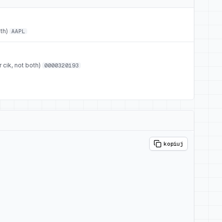
th)
AAPL
 cik, not both)
0000320193
kopiuj