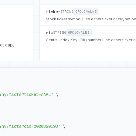
ticker
STRING
OPCJONALNE
Stock ticker symbol (use either ticker or cik, not bo
cik
STRING
OPCJONALNE
Central Index Key (CIK) number (use either ticker or
et cap,
any/facts?ticker=AAPL"
\
any/facts?cik=0000320193"
\