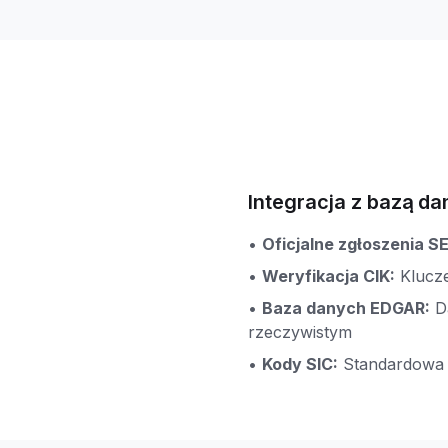
Integracja z bazą d
•
Oficjalne zgłoszenia S
•
Weryfikacja CIK:
Klucze
•
Baza danych EDGAR:
D
rzeczywistym
•
Kody SIC:
Standardowa 