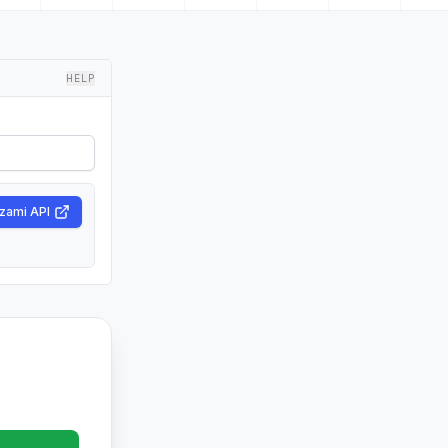
HELP
czami API