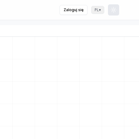
Zaloguj się
▾
PL
Toggle th