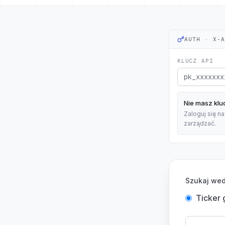
AUTH · X-
KLUCZ API
Nie masz klu
Zaloguj się na
zarządzać.
Szukaj wed
Ticker 