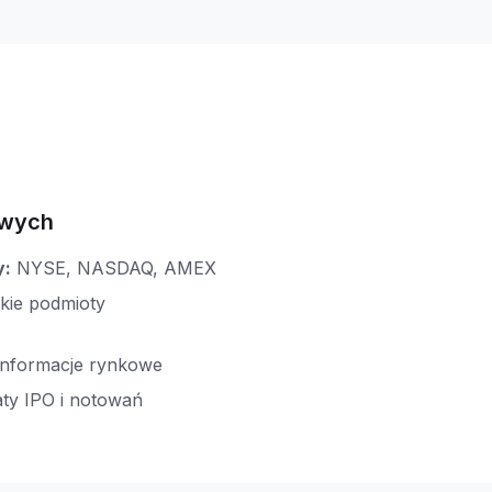
owych
y:
NYSE, NASDAQ, AMEX
kie podmioty
informacje rynkowe
ty IPO i notowań