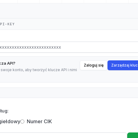
API-KEY
cza API?
Zaloguj się
Zarządzaj klu
 swoje konto, aby tworzyć klucze API i nimi
ług:
giełdowy
Numer CIK