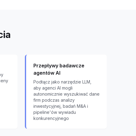
cia
Przepływy badawcze
agentów AI
by
ceny
Podłącz jako narzędzie LLM,
aby agenci AI mogli
autonomicznie wyszukiwać dane
firm podczas analizy
inwestycyjnej, badań M&A i
pipeline'ów wywiadu
konkurencyjnego