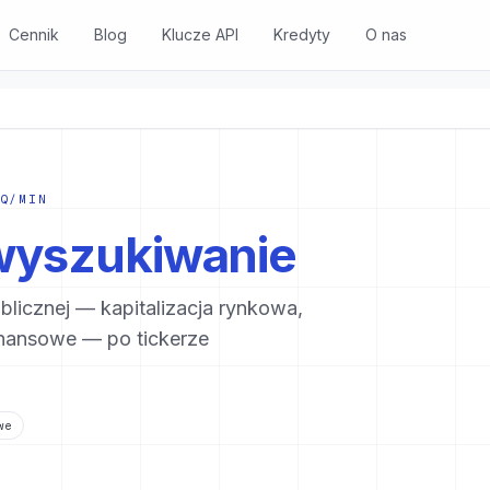
Cennik
Blog
Klucze API
Kredyty
O nas
EQ/MIN
wyszukiwanie
licznej — kapitalizacja rynkowa,
inansowe — po tickerze
we