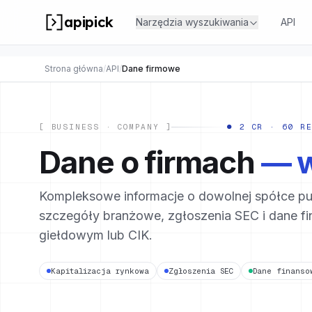
apipick
Narzędzia wyszukiwania
API
Strona główna
/
API
/
Dane firmowe
[ BUSINESS · COMPANY ]
● 2 CR · 60 R
Dane o firmach
— 
Kompleksowe informacje o dowolnej spółce pub
szczegóły branżowe, zgłoszenia SEC i dane f
giełdowym lub CIK.
Kapitalizacja rynkowa
Zgłoszenia SEC
Dane finanso