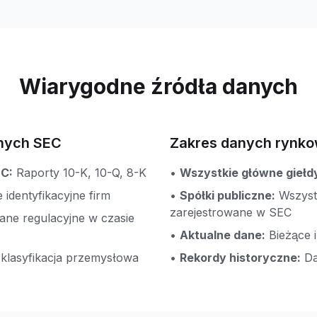
Wiarygodne źródła danych
anych SEC
Zakres danych rynk
EC:
Raporty 10-K, 10-Q, 8-K
•
Wszystkie główne giełd
 identyfikacyjne firm
•
Spółki publiczne:
Wszyst
zarejestrowane w SEC
ane regulacyjne w czasie
•
Aktualne dane:
Bieżące 
klasyfikacja przemysłowa
•
Rekordy historyczne:
Da