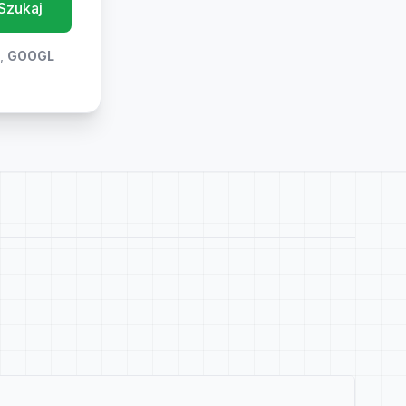
Szukaj
),
GOOGL