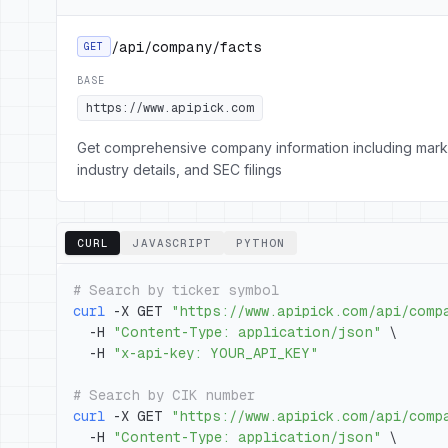
/api/company/facts
GET
BASE
https://www.apipick.com
Get comprehensive company information including mark
industry details, and SEC filings
CURL
JAVASCRIPT
PYTHON
# Search by ticker symbol
curl
 -X GET 
"https://www.apipick.com/api/comp
  -H 
"Content-Type: application/json"
\
  -H 
"x-api-key: YOUR_API_KEY"
# Search by CIK number
curl
 -X GET 
"https://www.apipick.com/api/comp
  -H 
"Content-Type: application/json"
\