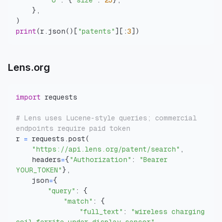
"o"
:
{
"size"
:
25
}
,
}
,
)
print
(
r
.
json
(
)
[
"patents"
]
[
:
3
]
)
Lens.org
import
# Lens uses Lucene-style queries; commercial 
endpoints require paid token
r 
=
 requests
.
post
(
"https://api.lens.org/patent/search"
,
    headers
=
{
"Authorization"
:
"Bearer 
YOUR_TOKEN"
}
,
    json
=
{
"query"
:
{
"match"
:
{
"full_text"
:
"wireless charging 