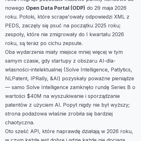
nowego
Open Data Portal (ODP)
do 29 maja 2026
roku. Potoki, które scrape'owały odpowiedzi XML z
PEDS, zaczęły się psuć na początku 2025 roku;
zespoły, które nie zmigrowały do I kwartału 2026
roku, są teraz po cichu zepsute.
Oba wydarzenia miały miejsce mniej więcej w tym
samym czasie, gdy startupy z obszaru AI-dla-
własności-intelektualnej (Solve Intelligence, Patlytics,
NLPatent, IPRally, &AI) pozyskały poważne pieniądze
— samo Solve Intelligence zamknęło rundę Series B o
wartości $40M na wyszukiwanie i sporządzanie
patentów z użyciem AI. Popyt nigdy nie był wyższy;
strona podażowa właśnie zrobiła się bardziej
chaotyczna.
Oto sześć API, które naprawdę działają w 2026 roku,
w czym każde jest dobre i gdzie każde nie dociąga.