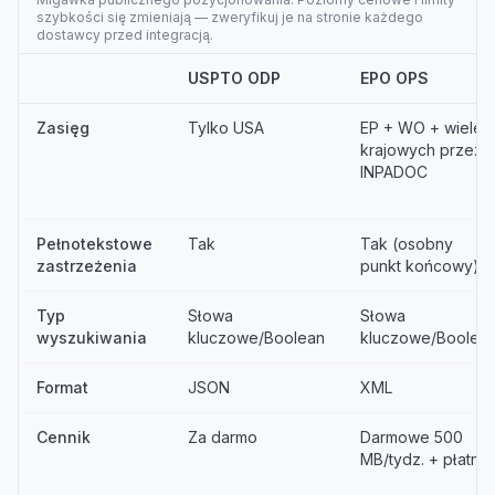
szybkości się zmieniają — zweryfikuj je na stronie każdego
dostawcy przed integracją.
USPTO ODP
EPO OPS
Zasięg
Tylko USA
EP + WO + wiele
krajowych przez
INPADOC
Pełnotekstowe
Tak
Tak (osobny
zastrzeżenia
punkt końcowy)
Typ
Słowa
Słowa
wyszukiwania
kluczowe/Boolean
kluczowe/Boolea
Format
JSON
XML
Cennik
Za darmo
Darmowe 500
MB/tydz. + płatne