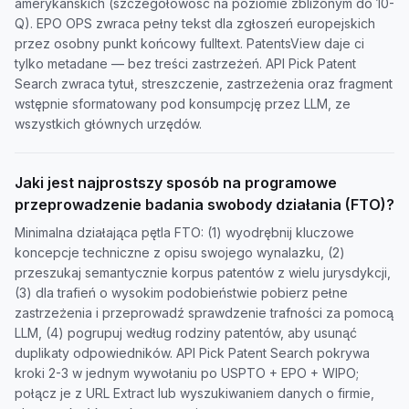
amerykańskich (szczegółowość na poziomie zbliżonym do 10-
Q). EPO OPS zwraca pełny tekst dla zgłoszeń europejskich
przez osobny punkt końcowy fulltext. PatentsView daje ci
tylko metadane — bez treści zastrzeżeń. API Pick Patent
Search zwraca tytuł, streszczenie, zastrzeżenia oraz fragment
wstępnie sformatowany pod konsumpcję przez LLM, ze
wszystkich głównych urzędów.
Jaki jest najprostszy sposób na programowe
przeprowadzenie badania swobody działania (FTO)?
Minimalna działająca pętla FTO: (1) wyodrębnij kluczowe
koncepcje techniczne z opisu swojego wynalazku, (2)
przeszukaj semantycznie korpus patentów z wielu jurysdykcji,
(3) dla trafień o wysokim podobieństwie pobierz pełne
zastrzeżenia i przeprowadź sprawdzenie trafności za pomocą
LLM, (4) pogrupuj według rodziny patentów, aby usunąć
duplikaty odpowiedników. API Pick Patent Search pokrywa
kroki 2-3 w jednym wywołaniu po USPTO + EPO + WIPO;
połącz je z URL Extract lub wyszukiwaniem danych o firmie,