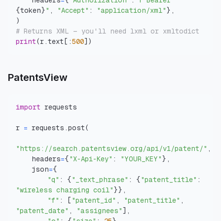
    headers
=
{
"Authorization"
:
f"Bearer 
{
token
}
"
,
"Accept"
:
"application/xml"
}
,
)
# Returns XML — you'll need lxml or xmltodict
print
(
r
.
text
[
:
500
]
)
PatentsView
import
r 
=
 requests
.
post
(
"https://search.patentsview.org/api/v1/patent/"
,
    headers
=
{
"X-Api-Key"
:
"YOUR_KEY"
}
,
    json
=
{
"q"
:
{
"_text_phrase"
:
{
"patent_title"
:
"wireless charging coil"
}
}
,
"f"
:
[
"patent_id"
,
"patent_title"
,
"patent_date"
,
"assignees"
]
,