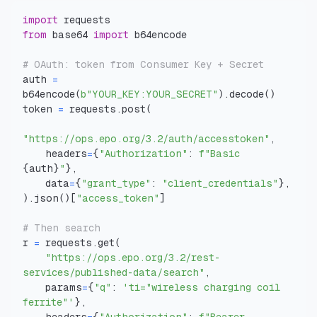
import
from
 base64 
import
# OAuth: token from Consumer Key + Secret
auth 
=
b64encode
(
b"YOUR_KEY:YOUR_SECRET"
)
.
decode
(
)
token 
=
 requests
.
post
(
"https://ops.epo.org/3.2/auth/accesstoken"
,
    headers
=
{
"Authorization"
:
f"Basic 
{
auth
}
"
}
,
    data
=
{
"grant_type"
:
"client_credentials"
}
,
)
.
json
(
)
[
"access_token"
]
# Then search
r 
=
 requests
.
get
(
"https://ops.epo.org/3.2/rest-
services/published-data/search"
,
    params
=
{
"q"
:
'ti="wireless charging coil 
ferrite"'
}
,