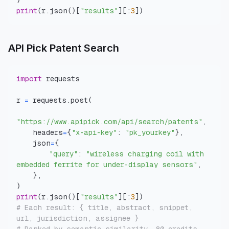
)
print
(
r
.
json
(
)
[
"results"
]
[
:
3
]
)
API Pick Patent Search
import
r 
=
 requests
.
post
(
"https://www.apipick.com/api/search/patents"
,
    headers
=
{
"x-api-key"
:
"pk_yourkey"
}
,
    json
=
{
"query"
:
"wireless charging coil with 
embedded ferrite for under-display sensors"
,
}
,
)
print
(
r
.
json
(
)
[
"results"
]
[
:
3
]
)
# Each result: { title, abstract, snippet, 
url, jurisdiction, assignee }