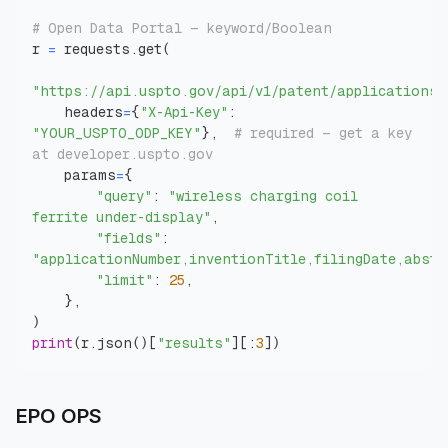
# Open Data Portal — keyword/Boolean
r 
=
 requests
.
get
(
"https://api.uspto.gov/api/v1/patent/applications/
    headers
=
{
"X-Api-Key"
:
"YOUR_USPTO_ODP_KEY"
}
,
# required — get a key 
at developer.uspto.gov
    params
=
{
"query"
:
"wireless charging coil 
ferrite under-display"
,
"fields"
:
"applicationNumber,inventionTitle,filingDate,abstr
"limit"
:
25
,
}
,
)
print
(
r
.
json
(
)
[
"results"
]
[
:
3
]
)
EPO OPS