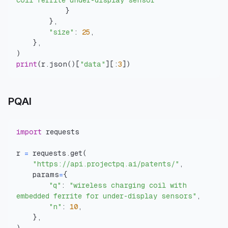
coil ferrite under-display sensor"
}
}
,
"size"
:
25
,
}
,
)
print
(
r
.
json
(
)
[
"data"
]
[
:
3
]
)
PQAI
import
r 
=
 requests
.
get
(
"https://api.projectpq.ai/patents/"
,
    params
=
{
"q"
:
"wireless charging coil with 
embedded ferrite for under-display sensors"
,
"n"
:
10
,
}
,