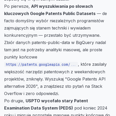
Po pierwsze,
API wyszukiwania po słowach
kluczowych Google Patents Public Datasets
— de
facto domyślny wybór niezależnych programistów
zajmujących się stanem techniki i wywiadem
konkurencyjnym — przestało być utrzymywane.
Zbiór danych patents-public-data w BigQuery nadal
tam jest na potrzeby analityki masowej, ale proste
punkty końcowe
, które zasilały
https://patents.googleapis.com/...
większość narzędzi patentowych z weekendowych
projektów, zniknęły. Wyszukaj "Google Patents API
alternative 2026", a znajdziesz sto pytań na Stack
Overflow i zero odpowiedzi.
Po drugie,
USPTO wycofało stary Patent
Examination Data System (PEDS)
pod koniec 2024
roku i migruje pozostałe masowe punkty końcowe do