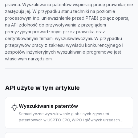
prawna. Wyszukiwania patentów wspierają pracę prawnika; nie
zastępują jej. W przypadku stanu techniki na poziomie
procesowym (np. unieważnienie przed PTAB) połącz opartą
na API zdolność do przywoływania z przeglądem
precyzyjnym prowadzonym przez prawnika oraz
certyfikowanymi firmami wyszukiwawczymi. W przypadku
przepływów pracy z zakresu wywiadu konkurencyjnego i
zespołów inżynieryjnych wyszukiwanie programowe jest
właściwym narzędziem.
API użyte w tym artykule
Wyszukiwanie patentów
Semantyczne wyszukiwanie globalnych zgłoszeń
patentowych w USPTO, EPO, WIPO i głównych urzędach
krajowych. Stworzone do badań prior art, mapowania
krajobrazu IP i wywiadu konkurencyjnego z pomocą AI.