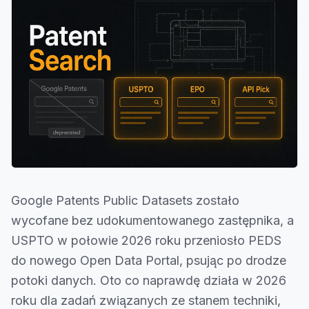
Google Patents Public Datasets zostało
wycofane bez udokumentowanego zastępnika, a
USPTO w połowie 2026 roku przeniosło PEDS
do nowego Open Data Portal, psując po drodze
potoki danych. Oto co naprawdę działa w 2026
roku dla zadań związanych ze stanem techniki,