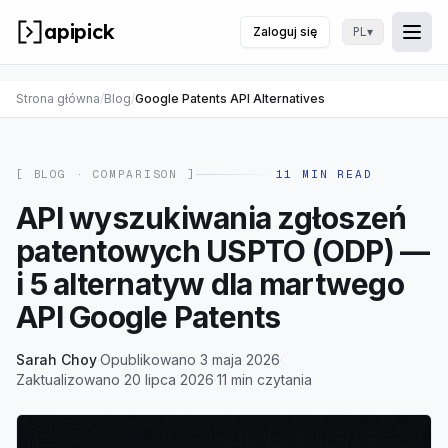
apipick
Zaloguj się
▾
PL
Togg
Prze
Strona główna
/
Blog
/
Google Patents API Alternatives
[ BLOG ·
COMPARISON
]
11
MIN READ
API wyszukiwania zgłoszeń
patentowych USPTO (ODP) —
i 5 alternatyw dla martwego
API Google Patents
Sarah Choy
·
Opublikowano 3 maja 2026
·
Zaktualizowano 20 lipca 2026
·
11 min czytania