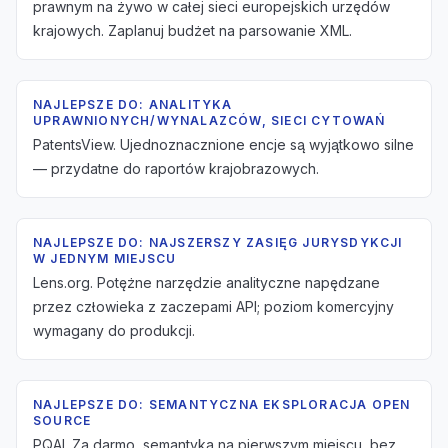
prawnym na żywo w całej sieci europejskich urzędów
krajowych. Zaplanuj budżet na parsowanie XML.
NAJLEPSZE DO: ANALITYKA
UPRAWNIONYCH/WYNALAZCÓW, SIECI CYTOWAŃ
PatentsView. Ujednoznacznione encje są wyjątkowo silne
— przydatne do raportów krajobrazowych.
NAJLEPSZE DO: NAJSZERSZY ZASIĘG JURYSDYKCJI
W JEDNYM MIEJSCU
Lens.org. Potężne narzędzie analityczne napędzane
przez człowieka z zaczepami API; poziom komercyjny
wymagany do produkcji.
NAJLEPSZE DO: SEMANTYCZNA EKSPLORACJA OPEN
SOURCE
PQAI. Za darmo, semantyka na pierwszym miejscu, bez