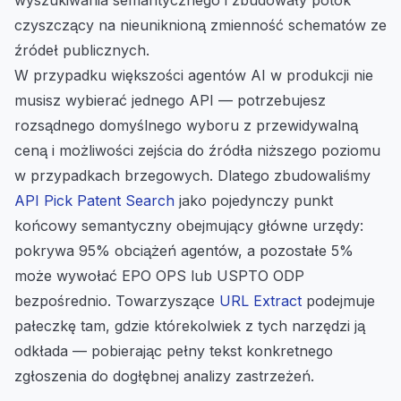
wyszukiwania semantycznego i zbudowały potok
czyszczący na nieuniknioną zmienność schematów ze
źródeł publicznych.
W przypadku większości agentów AI w produkcji nie
musisz wybierać jednego API — potrzebujesz
rozsądnego domyślnego wyboru z przewidywalną
ceną i możliwości zejścia do źródła niższego poziomu
w przypadkach brzegowych. Dlatego zbudowaliśmy
API Pick Patent Search
jako pojedynczy punkt
końcowy semantyczny obejmujący główne urzędy:
pokrywa 95% obciążeń agentów, a pozostałe 5%
może wywołać EPO OPS lub USPTO ODP
bezpośrednio. Towarzyszące
URL Extract
podejmuje
pałeczkę tam, gdzie którekolwiek z tych narzędzi ją
odkłada — pobierając pełny tekst konkretnego
zgłoszenia do dogłębnej analizy zastrzeżeń.