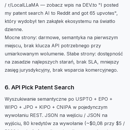
/ r/LocalLLaMA — zobacz wpis na DEV.to "I posted
my patent search AI to Reddit and got 65 upvotes",
który wydobył ten zakątek ekosystemu na światło
dzienne.
Mocne strony: darmowe, semantyka na pierwszym
miejscu, brak klucza API potrzebnego przy
umiarkowanym wolumenie. Słabe strony: dostępność
na zasadzie najlepszych starań, brak SLA, mniejszy
zasięg jurysdykcyjny, brak wsparcia komercyjnego.
6. API Pick Patent Search
Wyszukiwanie semantyczne po USPTO + EPO +
WIPO + JPO + KIPO + CNIPA w pojedynczym
wywołaniu REST. JSON na wejściu / JSON na
wyjściu, 80 kredytów za wywołanie (~$0,08 przy $5 /