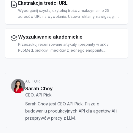
Ekstrakcja treści URL
Wyodrębnij czystą, czytelną treść z maksymalnie 25
adresów URL na wywołanie. Usuwa reklamy, nawigację i
szablonowe elementy; zwraca tekst w stylu markdown
gotowy do odbioru przez LLM. 2 kredyty za URL.
Wyszukiwanie akademickie
Przeszukuj recenzowane artykuły i preprinty w arXiv,
PubMed, bioRxiv i medRxiv z jednego endpointu.
Stworzone do przeglądu literatury z pomocą AI, RAG na
korpusach naukowych i ekstrakcji cytowań.
AUTOR
Sarah Choy
CEO, API Pick
Sarah Choy jest CEO API Pick. Pisze o
budowaniu produkcyjnych API dla agentów AI i
przepływów pracy z LLM.