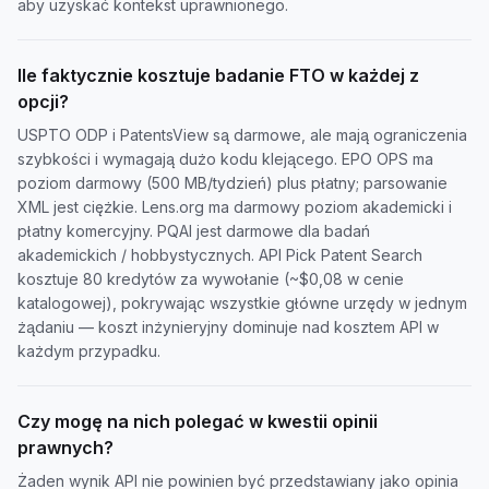
aby uzyskać kontekst uprawnionego.
Ile faktycznie kosztuje badanie FTO w każdej z
opcji?
USPTO ODP i PatentsView są darmowe, ale mają ograniczenia
szybkości i wymagają dużo kodu klejącego. EPO OPS ma
poziom darmowy (500 MB/tydzień) plus płatny; parsowanie
XML jest ciężkie. Lens.org ma darmowy poziom akademicki i
płatny komercyjny. PQAI jest darmowe dla badań
akademickich / hobbystycznych. API Pick Patent Search
kosztuje 80 kredytów za wywołanie (~$0,08 w cenie
katalogowej), pokrywając wszystkie główne urzędy w jednym
żądaniu — koszt inżynieryjny dominuje nad kosztem API w
każdym przypadku.
Czy mogę na nich polegać w kwestii opinii
prawnych?
Żaden wynik API nie powinien być przedstawiany jako opinia