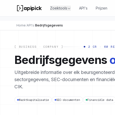
apipick
Zoektools
API's
Prijzen
Home
/
API's
/
Bedrijfsgegevens
[ BUSINESS · COMPANY ]
● 2 CR · 60 R
Bedrijfsgegevens
Uitgebreide informatie over elk beursgenoteerd 
sectorgegevens, SEC-documenten en financiële
CIK.
Marktkapitalisatie
SEC-documenten
Financiële data