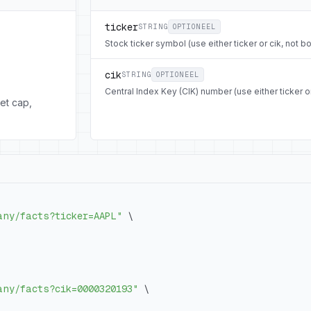
ticker
STRING
OPTIONEEL
Stock ticker symbol (use either ticker or cik, not bo
cik
STRING
OPTIONEEL
Central Index Key (CIK) number (use either ticker or
et cap,
any/facts?ticker=AAPL"
\
any/facts?cik=0000320193"
\