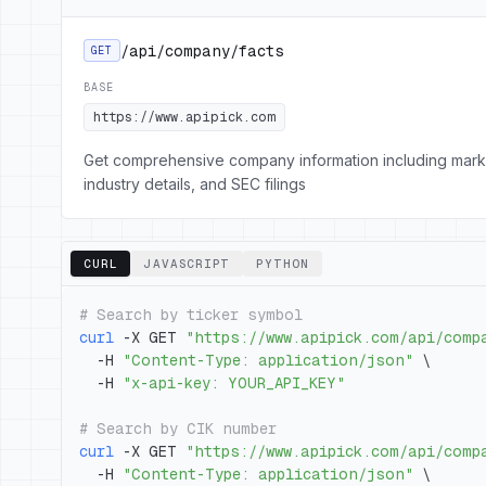
/api/company/facts
GET
BASE
https://www.apipick.com
Get comprehensive company information including mark
industry details, and SEC filings
CURL
JAVASCRIPT
PYTHON
# Search by ticker symbol
curl
 -X GET 
"https://www.apipick.com/api/comp
  -H 
"Content-Type: application/json"
\
  -H 
"x-api-key: YOUR_API_KEY"
# Search by CIK number
curl
 -X GET 
"https://www.apipick.com/api/comp
  -H 
"Content-Type: application/json"
\