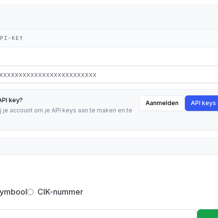
API-KEY
API key?
Aanmelden
API keys
ij je account om je API keys aan te maken en te
symbool
CIK-nummer