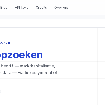
Blog
API keys
Credits
Over ons
EQ/MIN
opzoeken
bedrijf — marktkapitalisatie,
 data — via tickersymbool of