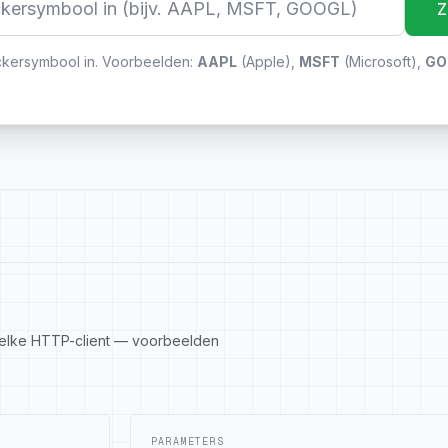
Z
ckersymbool in. Voorbeelden:
AAPL
(
Apple
),
MSFT
(
Microsoft
),
GO
n elke HTTP-client — voorbeelden
PARAMETERS