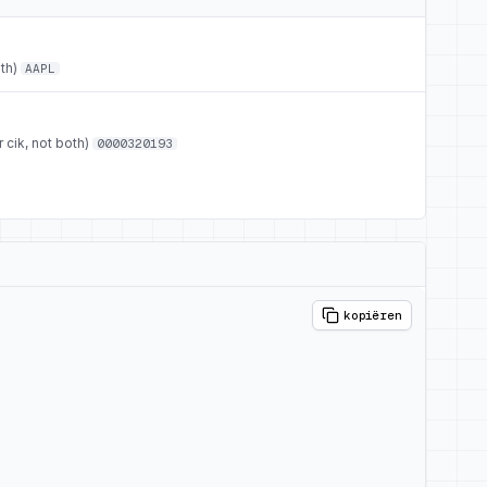
th)
AAPL
 cik, not both)
0000320193
kopiëren