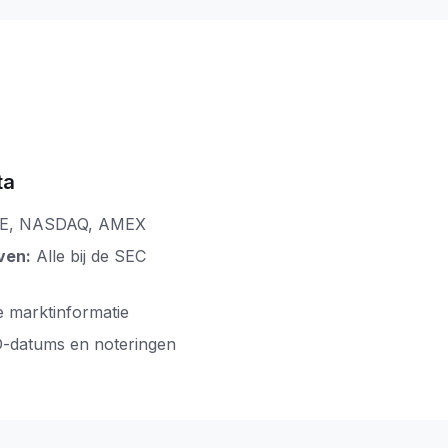
ta
E, NASDAQ, AMEX
ven:
Alle bij de SEC
e marktinformatie
O-datums en noteringen