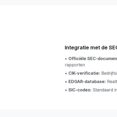
Integratie met de S
•
Officiële SEC-documen
rapporten
•
CIK-verificatie:
Bedrijfs
•
EDGAR-database:
Real
•
SIC-codes:
Standaard ind