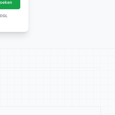
oeken
OGL