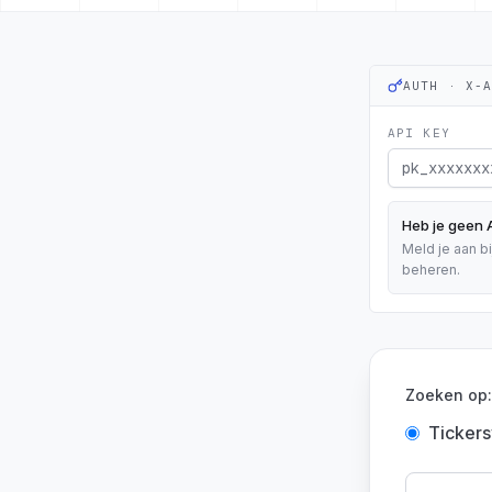
AUTH · X-
API KEY
Heb je geen 
Meld je aan b
beheren.
Zoeken op:
Ticker