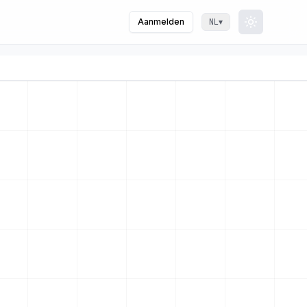
Aanmelden
▾
NL
Toggle th