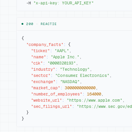
  -H 
"x-api-key: YOUR_API_KEY"
● 200 ·
REACTIE
{
"company_facts"
:
{
"ticker"
:
"AAPL"
,
"name"
:
"Apple Inc."
,
"cik"
:
"0000320193"
,
"industry"
:
"Technology"
,
"sector"
:
"Consumer Electronics"
,
"exchange"
:
"NASDAQ"
,
"market_cap"
:
3000000000000
,
"number_of_employees"
:
164000
,
"website_url"
:
"https://www.apple.com"
,
"sec_filings_url"
:
"https://www.sec.gov/ed
}
}