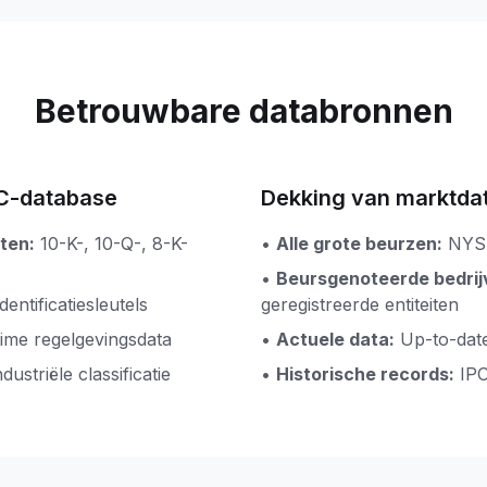
Betrouwbare databronnen
EC-database
Dekking van marktda
ten:
10-K-, 10-Q-, 8-K-
•
Alle grote beurzen:
NYS
•
Beursgenoteerde bedrij
identificatiesleutels
geregistreerde entiteiten
time regelgevingsdata
•
Actuele data:
Up-to-dat
ustriële classificatie
•
Historische records:
IP