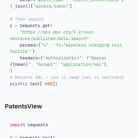
)
.
json
(
)
[
"access_token"
]
# Then search
r 
=
 requests
.
get
(
"https://ops.epo.org/3.2/rest-
services/published-data/search"
,
    params
=
{
"q"
:
'ti="wireless charging coil 
ferrite"'
}
,
    headers
=
{
"Authorization"
:
f"Bearer 
{
token
}
"
,
"Accept"
:
"application/xml"
}
,
)
# Returns XML — you'll need lxml or xmltodict
print
(
r
.
text
[
:
500
]
)
PatentsView
import
r 
=
 requests
.
post
(