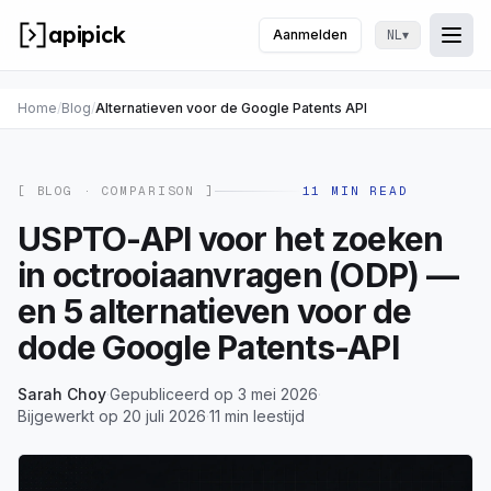
apipick
Aanmelden
▾
NL
Togg
Men
Home
/
Blog
/
Alternatieven voor de Google Patents API
[ BLOG ·
COMPARISON
]
11
MIN READ
USPTO-API voor het zoeken
in octrooiaanvragen (ODP) —
en 5 alternatieven voor de
dode Google Patents-API
Sarah Choy
·
Gepubliceerd op 3 mei 2026
·
Bijgewerkt op 20 juli 2026
·
11 min leestijd