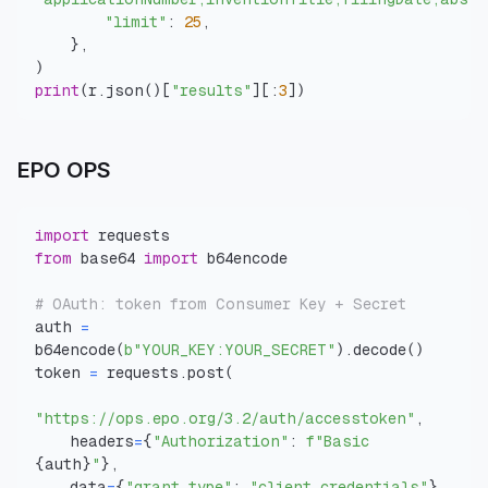
"limit"
:
25
,
}
,
)
print
(
r
.
json
(
)
[
"results"
]
[
:
3
]
)
EPO OPS
import
from
 base64 
import
# OAuth: token from Consumer Key + Secret
auth 
=
b64encode
(
b"YOUR_KEY:YOUR_SECRET"
)
.
decode
(
)
token 
=
 requests
.
post
(
"https://ops.epo.org/3.2/auth/accesstoken"
,
    headers
=
{
"Authorization"
:
f"Basic 
{
auth
}
"
}
,
    data
=
{
"grant_type"
:
"client_credentials"
}
,