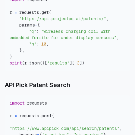
r 
=
 requests
.
get
(
"https://api.projectpq.ai/patents/"
,
    params
=
{
"q"
:
"wireless charging coil with 
embedded ferrite for under-display sensors"
,
"n"
:
10
,
}
,
)
print
(
r
.
json
(
)
[
"results"
]
[
:
3
]
)
API Pick Patent Search
import
r 
=
 requests
.
post
(
"https://www.apipick.com/api/search/patents"
,
    headers
=
{
"x-api-key"
:
"pk_yourkey"
}
,