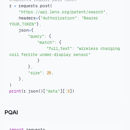
r 
=
 requests
.
post
(
"https://api.lens.org/patent/search"
,
    headers
=
{
"Authorization"
:
"Bearer 
YOUR_TOKEN"
}
,
    json
=
{
"query"
:
{
"match"
:
{
"full_text"
:
"wireless charging 
coil ferrite under-display sensor"
}
}
,
"size"
:
25
,
}
,
)
print
(
r
.
json
(
)
[
"data"
]
[
:
3
]
)
PQAI
import