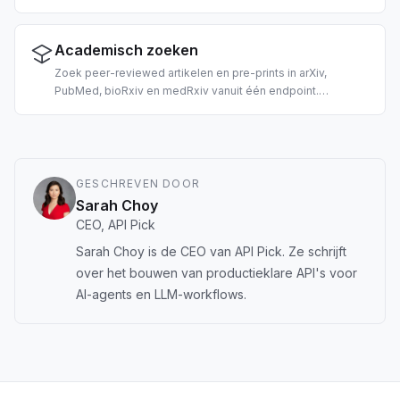
geeft markdown-achtige tekst terug, klaar voor LLM-invoer.
2 credits per URL.
Academisch zoeken
Zoek peer-reviewed artikelen en pre-prints in arXiv,
PubMed, bioRxiv en medRxiv vanuit één endpoint.
Gebouwd voor AI-gedreven literatuuronderzoek, RAG over
wetenschappelijke corpora en citatie-extractie.
GESCHREVEN DOOR
Sarah Choy
CEO, API Pick
Sarah Choy is de CEO van API Pick. Ze schrijft
over het bouwen van productieklare API's voor
AI-agents en LLM-workflows.