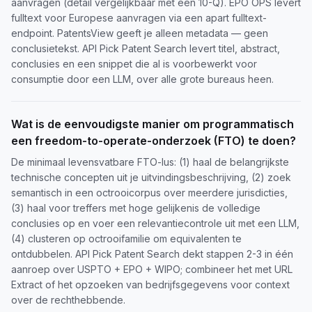
aanvragen (detail vergelijkbaar met een 10-Q). EPO OPS levert
fulltext voor Europese aanvragen via een apart fulltext-
endpoint. PatentsView geeft je alleen metadata — geen
conclusietekst. API Pick Patent Search levert titel, abstract,
conclusies en een snippet die al is voorbewerkt voor
consumptie door een LLM, over alle grote bureaus heen.
Wat is de eenvoudigste manier om programmatisch
een freedom-to-operate-onderzoek (FTO) te doen?
De minimaal levensvatbare FTO-lus: (1) haal de belangrijkste
technische concepten uit je uitvindingsbeschrijving, (2) zoek
semantisch in een octrooicorpus over meerdere jurisdicties,
(3) haal voor treffers met hoge gelijkenis de volledige
conclusies op en voer een relevantiecontrole uit met een LLM,
(4) clusteren op octrooifamilie om equivalenten te
ontdubbelen. API Pick Patent Search dekt stappen 2-3 in één
aanroep over USPTO + EPO + WIPO; combineer het met URL
Extract of het opzoeken van bedrijfsgegevens voor context
over de rechthebbende.