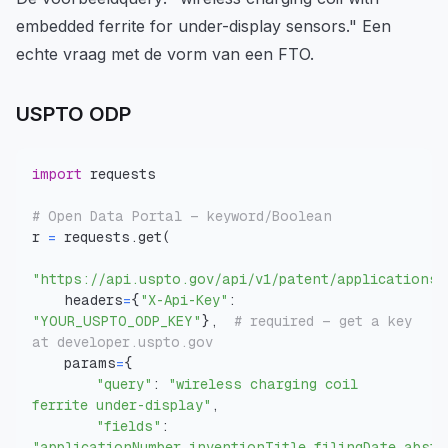
embedded ferrite for under-display sensors." Een
echte vraag met de vorm van een FTO.
USPTO ODP
import
# Open Data Portal — keyword/Boolean
r 
=
 requests
.
get
(
"https://api.uspto.gov/api/v1/patent/applications/
    headers
=
{
"X-Api-Key"
:
"YOUR_USPTO_ODP_KEY"
}
,
# required — get a key 
at developer.uspto.gov
    params
=
{
"query"
:
"wireless charging coil 
ferrite under-display"
,
"fields"
:
"applicationNumber,inventionTitle,filingDate,abstr