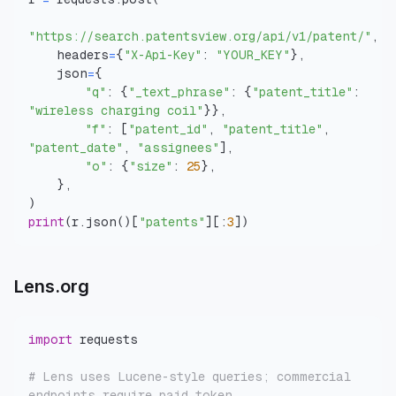
"https://search.patentsview.org/api/v1/patent/"
,
    headers
=
{
"X-Api-Key"
:
"YOUR_KEY"
}
,
    json
=
{
"q"
:
{
"_text_phrase"
:
{
"patent_title"
:
"wireless charging coil"
}
}
,
"f"
:
[
"patent_id"
,
"patent_title"
,
"patent_date"
,
"assignees"
]
,
"o"
:
{
"size"
:
25
}
,
}
,
)
print
(
r
.
json
(
)
[
"patents"
]
[
:
3
]
)
Lens.org
import
# Lens uses Lucene-style queries; commercial 
endpoints require paid token