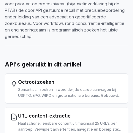
voor prior-art op procesniveau (bijv. nietigverklaring bij de
PTAB) de door API gestuurde recall met precisiebeoordeling
onder leiding van een advocaat en gecertificeerde
zoekbureaus. Voor workflows rond concurrentie-intelligentie
en engineeringteams is programmatisch zoeken het juiste
gereedschap.
API's gebruikt in dit artikel
Octrooi zoeken
Semantisch zoeken in wereldwijde octrooiaanvragen bij
USPTO, EPO, WIPO en grote nationale bureaus. Gebouwd
voor prior-art-onderzoek, IP-landscaping en AI-gedreven
concurrentie-intelligentie.
URL-content-extractie
Haal schone, leesbare content uit maximaal 25 URL's per
aanroep. Verwijdert advertenties, navigatie en boilerplate;