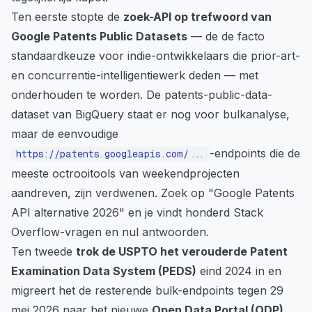
Ten eerste stopte de
zoek-API op trefwoord van
Google Patents Public Datasets
— de de facto
standaardkeuze voor indie-ontwikkelaars die prior-art-
en concurrentie-intelligentiewerk deden — met
onderhouden te worden. De patents-public-data-
dataset van BigQuery staat er nog voor bulkanalyse,
maar de eenvoudige
-endpoints die de
https://patents.googleapis.com/...
meeste octrooitools van weekendprojecten
aandreven, zijn verdwenen. Zoek op "Google Patents
API alternative 2026" en je vindt honderd Stack
Overflow-vragen en nul antwoorden.
Ten tweede
trok de USPTO het verouderde Patent
Examination Data System (PEDS)
eind 2024 in en
migreert het de resterende bulk-endpoints tegen 29
mei 2026 naar het nieuwe
Open Data Portal (ODP)
.