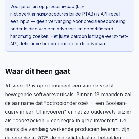
Voor prior-art op procesniveau (bijv.
nietigverklaringsprocedures bij de PTAB) is API-recall
één input — geen vervanging voor precisiebeoordeling
onder leiding van een advocaat en gecertificeerd
handmatig zoeken. Het juiste patroon is triage-eerst-met-
API, definitieve beoordeling door de advocaat.
Waar dit heen gaat
AI-voor-IP is op dit moment een van de snelst
bewegende softwareverticals. Binnen 18 maanden zal
de aanname dat "octrooionderzoek = een Boolean-
query in een UI invoeren" er net zo ouderwets uitzien
als "codezoeken = een regex in grep invoeren". De
teams die vandaag werkende producten leveren, zijn
degene die in 2025 de migratiebelasting betaalden —