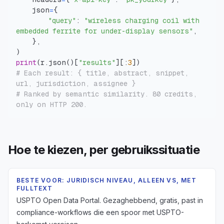
    json
=
{
"query"
:
"wireless charging coil with 
embedded ferrite for under-display sensors"
,
}
,
)
print
(
r
.
json
(
)
[
"results"
]
[
:
3
]
)
# Each result: { title, abstract, snippet, 
url, jurisdiction, assignee }
# Ranked by semantic similarity. 80 credits, 
only on HTTP 200.
Hoe te kiezen, per gebruikssituatie
BESTE VOOR: JURIDISCH NIVEAU, ALLEEN VS, MET
FULLTEXT
USPTO Open Data Portal. Gezaghebbend, gratis, past in
compliance-workflows die een spoor met USPTO-