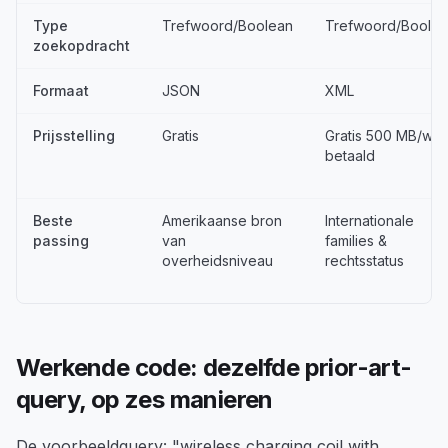
Type
Trefwoord/Boolean
Trefwoord/Boole
zoekopdracht
Formaat
JSON
XML
Prijsstelling
Gratis
Gratis 500 MB/wk 
betaald
Beste
Amerikaanse bron
Internationale
passing
van
families &
overheidsniveau
rechtsstatus
Werkende code: dezelfde prior-art-
query, op zes manieren
De voorbeeldquery: "wireless charging coil with