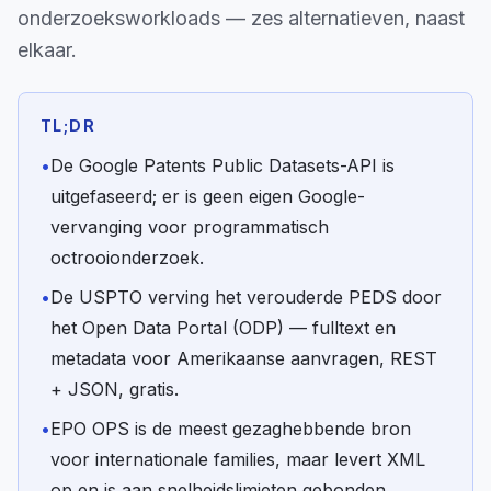
onderzoeksworkloads — zes alternatieven, naast
elkaar.
TL;DR
•
De Google Patents Public Datasets-API is
uitgefaseerd; er is geen eigen Google-
vervanging voor programmatisch
octrooionderzoek.
•
De USPTO verving het verouderde PEDS door
het Open Data Portal (ODP) — fulltext en
metadata voor Amerikaanse aanvragen, REST
+ JSON, gratis.
•
EPO OPS is de meest gezaghebbende bron
voor internationale families, maar levert XML
op en is aan snelheidslimieten gebonden.